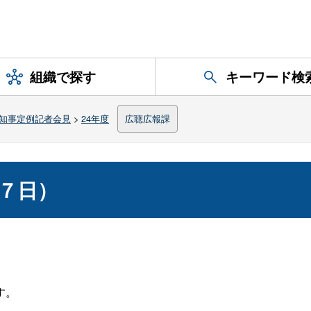
組織で探す
キーワード検
知事定例記者会見
>
24年度
広聴広報課
７日）
す。