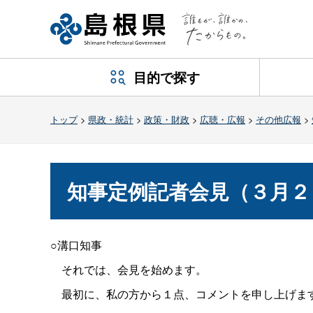
目的で探す
トップ
>
県政・統計
>
政策・財政
>
広聴・広報
>
その他広報
>
知事定例記者会見（３月２
○溝口知事
それでは、会見を始めます。
最初に、私の方から１点、コメントを申し上げま