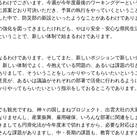
わけでございます。今週が今年度最後のワーキングデーとい
に原案どおり可決いただき、予算の執行をやっていくというこ
した中で、防災部の新設といったようなことがあるわけであり
強化を図ってきましたけれども、やはり安全・安心な県民生
ということで、新しい体制で始まるわけであります。
るわけであります。そしてまた、新しいポジションで新しい
。新しい体制でよく、今抱えている問題の、あるいは課題の引
ありまして、そういうことをしっかりやってもらいたいという
意見が、あるいは議論がそれぞれの部署で活発に行われるよう
かりやってもらいたいという指示をしておるところであります
も観光ですね、神々の国しまねプロジェクト、出雲大社の大
なりませんし、産業振興、雇用確保、いろんな部署に関連をし
きましても円滑化法が今年度末で切れますから、必要な対応は
そんな課題がありますし、中・長期の課題も、教育であります