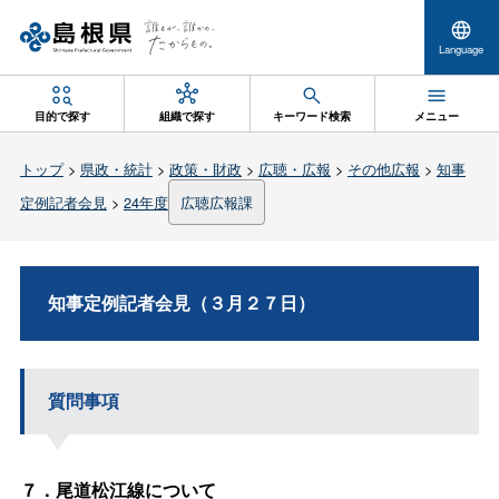
Language
目的で探す
組織で探す
キーワード検索
メニュー
トップ
>
県政・統計
>
政策・財政
>
広聴・広報
>
その他広報
>
知事
定例記者会見
>
24年度
広聴広報課
知事定例記者会見（３月２７日）
質問事項
７．尾道松江線について