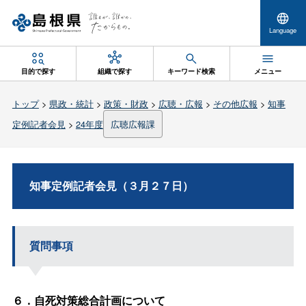
Language
目的で探す
組織で探す
キーワード検索
メニュー
トップ
>
県政・統計
>
政策・財政
>
広聴・広報
>
その他広報
>
知事
定例記者会見
>
24年度
広聴広報課
知事定例記者会見（３月２７日）
質問事項
６．自死対策総合計画について