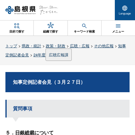
Language
目的で探す
組織で探す
キーワード検索
メニュー
トップ
>
県政・統計
>
政策・財政
>
広聴・広報
>
その他広報
>
知事
定例記者会見
>
24年度
広聴広報課
知事定例記者会見（３月２７日）
質問事項
５．日銀総裁について