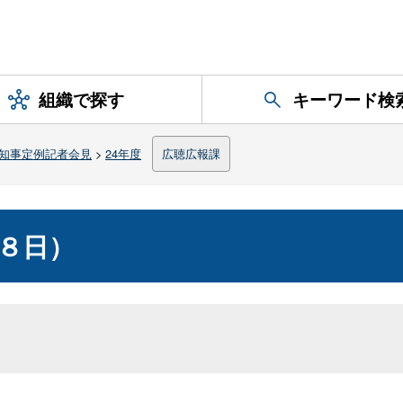
組織で探す
キーワード検
知事定例記者会見
>
24年度
広聴広報課
１８日）