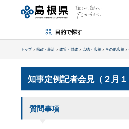
目的で探す
トップ
>
県政・統計
>
政策・財政
>
広聴・広報
>
その他広報
>
知事定例記者会見（２月
質問事項