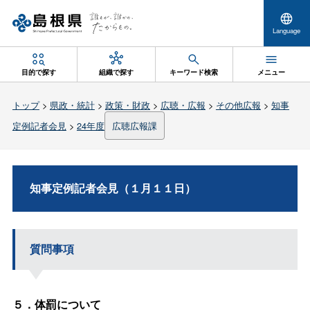
Language
目的で探す
組織で探す
キーワード検索
メニュー
トップ
>
県政・統計
>
政策・財政
>
広聴・広報
>
その他広報
>
知事
定例記者会見
>
24年度
広聴広報課
知事定例記者会見（１月１１日）
質問事項
５．体罰について