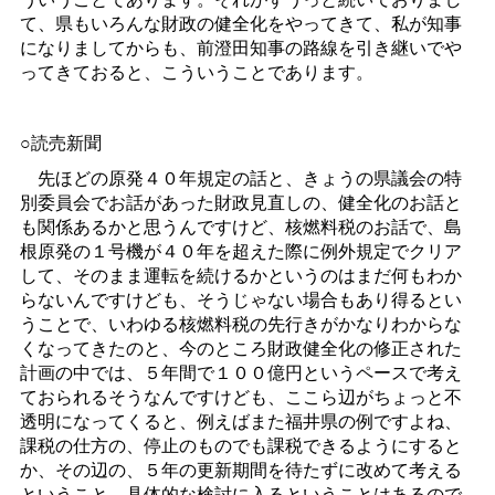
て、県もいろんな財政の健全化をやってきて、私が知事
になりましてからも、前澄田知事の路線を引き継いでや
ってきておると、こういうことであります。
○読売新聞
先ほどの原発４０年規定の話と、きょうの県議会の特
別委員会でお話があった財政見直しの、健全化のお話と
も関係あるかと思うんですけど、核燃料税のお話で、島
根原発の１号機が４０年を超えた際に例外規定でクリア
して、そのまま運転を続けるかというのはまだ何もわか
らないんですけども、そうじゃない場合もあり得るとい
うことで、いわゆる核燃料税の先行きがかなりわからな
くなってきたのと、今のところ財政健全化の修正された
計画の中では、５年間で１００億円というペースで考え
ておられるそうなんですけども、ここら辺がちょっと不
透明になってくると、例えばまた福井県の例ですよね、
課税の仕方の、停止のものでも課税できるようにすると
か、その辺の、５年の更新期間を待たずに改めて考える
ということ、具体的な検討に入るということはあるので