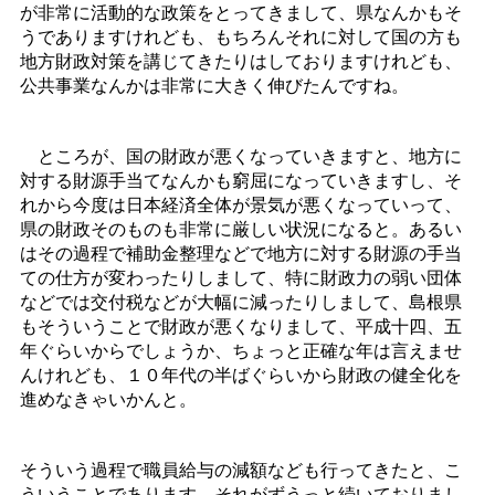
が非常に活動的な政策をとってきまして、県なんかもそ
うでありますけれども、もちろんそれに対して国の方も
地方財政対策を講じてきたりはしておりますけれども、
公共事業なんかは非常に大きく伸びたんですね。
ところが、国の財政が悪くなっていきますと、地方に
対する財源手当てなんかも窮屈になっていきますし、そ
れから今度は日本経済全体が景気が悪くなっていって、
県の財政そのものも非常に厳しい状況になると。あるい
はその過程で補助金整理などで地方に対する財源の手当
ての仕方が変わったりしまして、特に財政力の弱い団体
などでは交付税などが大幅に減ったりしまして、島根県
もそういうことで財政が悪くなりまして、平成十四、五
年ぐらいからでしょうか、ちょっと正確な年は言えませ
んけれども、１０年代の半ばぐらいから財政の健全化を
進めなきゃいかんと。
そういう過程で職員給与の減額なども行ってきたと、こ
ういうことであります。それがずうっと続いておりまし