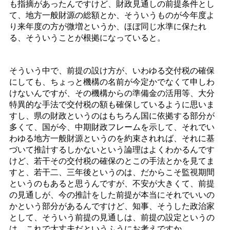
も指摘があったんですけど、財政見通しの前提条件とし
て、地方一般財源の総額とか、そういうものが今年度よ
り来年度の方が微増というか、ほぼ同じ水準に保たれ
る、そういうことが根拠になっていると。
そういう中で、前提の設け方が、いわゆる交付税の確保
にしても、ちょっと機構の名前が今定かでなくて申しわ
けないんですが、その機構からの準備金の活用等、大分
特異的な手法で交付税の額も確保しているように思いま
すし、県の財政というのはもちろん国に依拠する部分が
多くて、国が今、中期財政フレームを示して、それでい
わゆる地方一般財源というのを約束されれば、それに基
づいて推計するしかないという論理はよくわかるんです
けど、若干その交付税の確保のとこの手法とかを見てま
すと、若干二、三年後というのは、だからこそ監視期間
というのもあると思うんですが、不安が大きくて、前提
の見通しが、今の推計をした前提が本当にそれでいいの
かという部分があるんですけど、知事、そうした政治家
として、そういう前提の見通しは、前提の設定というの
は、これで大丈夫だというふうにお考えですか。