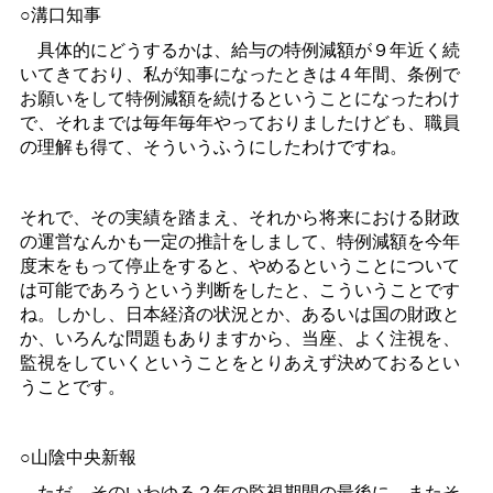
○溝口知事
具体的にどうするかは、給与の特例減額が９年近く続
いてきており、私が知事になったときは４年間、条例で
お願いをして特例減額を続けるということになったわけ
で、それまでは毎年毎年やっておりましたけども、職員
の理解も得て、そういうふうにしたわけですね。
それで、その実績を踏まえ、それから将来における財政
の運営なんかも一定の推計をしまして、特例減額を今年
度末をもって停止をすると、やめるということについて
は可能であろうという判断をしたと、こういうことです
ね。しかし、日本経済の状況とか、あるいは国の財政と
か、いろんな問題もありますから、当座、よく注視を、
監視をしていくということをとりあえず決めておるとい
うことです。
○山陰中央新報
ただ、そのいわゆる２年の監視期間の最後に、またそ