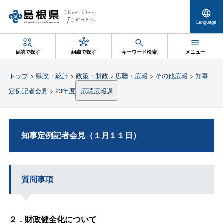
Language
目的で探す
組織で探す
キーワード検索
メニュー
トップ
>
県政・統計
>
政策・財政
>
広聴・広報
>
その他広報
>
知事
定例記者会見
>
23年度
広聴広報課
知事定例記者会見（１月１１日）
質問事項
２．財政健全化について