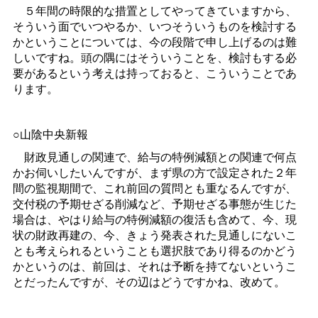
５年間の時限的な措置としてやってきていますから、
そういう面でいつやるか、いつそういうものを検討する
かということについては、今の段階で申し上げるのは難
しいですね。頭の隅にはそういうことを、検討もする必
要があるという考えは持っておると、こういうことであ
ります。
○山陰中央新報
財政見通しの関連で、給与の特例減額との関連で何点
かお伺いしたいんですが、まず県の方で設定された２年
間の監視期間で、これ前回の質問とも重なるんですが、
交付税の予期せざる削減など、予期せざる事態が生じた
場合は、やはり給与の特例減額の復活も含めて、今、現
状の財政再建の、今、きょう発表された見通しにないこ
とも考えられるということも選択肢であり得るのかどう
かというのは、前回は、それは予断を持てないというこ
とだったんですが、その辺はどうですかね、改めて。