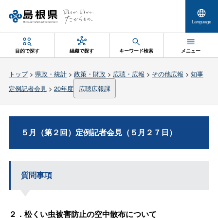
Language
目的で探す
組織で探す
キーワード検索
メニュー
トップ
>
県政・統計
>
政策・財政
>
広聴・広報
>
その他広報
>
知事
定例記者会見
>
20年度
広聴広報課
５月（第２回）定例記者会見（５月２７日）
質問事項
２．松くい虫被害防止の空中散布について