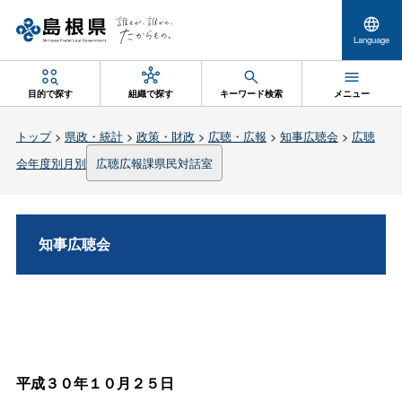
Language
目的で探す
組織で探す
キーワード検索
メニュー
トップ
>
県政・統計
>
政策・財政
>
広聴・広報
>
知事広聴会
>
広聴
会年度別月別
広聴広報課県民対話室
知事広聴会
平成３０年１０月２５日