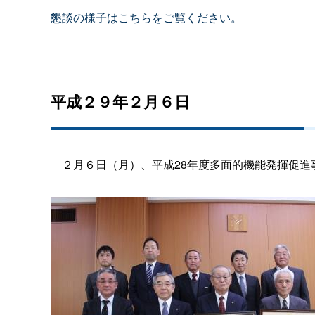
懇談の様子はこちらをご覧ください。
平成２９年２月６日
２
月６
日（月）、平成
28
年度多面的機能発揮促進