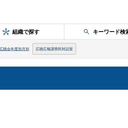
組織で探す
キーワード検
広聴会年度別月別
広聴広報課県民対話室