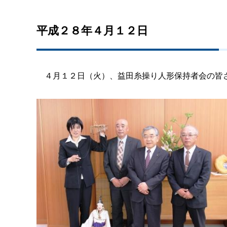
平成２８年４月１２日
４月１２日（火）、益田糸操り人形保持者会の皆