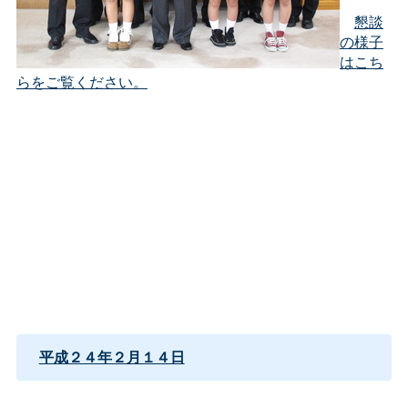
懇談
の様子
はこち
らをご覧ください。
平成２４年２月１４日