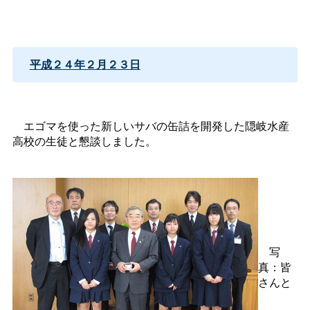
平成２４年２月２３日
エゴマを使った新しいサバの缶詰を開発した隠岐水産
高校の生徒と懇談しました。
写
真：皆
さんと