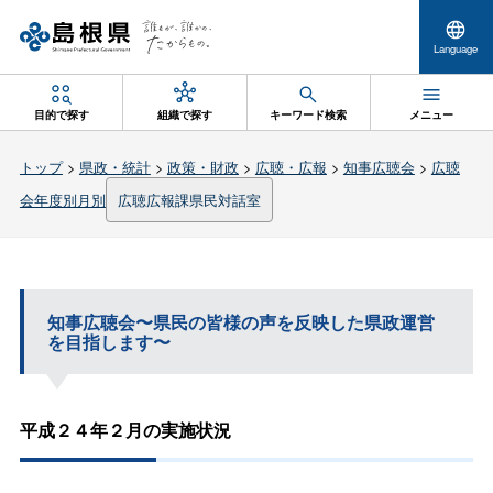
Language
目的で探す
組織で探す
キーワード検索
メニュー
トップ
>
県政・統計
>
政策・財政
>
広聴・広報
>
知事広聴会
>
広聴
会年度別月別
広聴広報課県民対話室
知事広聴会〜県民の皆様の声を反映した県政運営
を目指します〜
平成２４年２月の実施状況