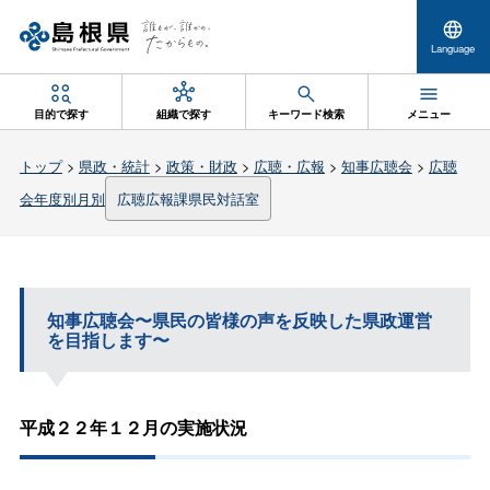
Language
目的で探す
組織で探す
キーワード検索
メニュー
トップ
>
県政・統計
>
政策・財政
>
広聴・広報
>
知事広聴会
>
広聴
会年度別月別
広聴広報課県民対話室
知事広聴会〜県民の皆様の声を反映した県政運営
を目指します〜
平成２２年１２月の実施状況