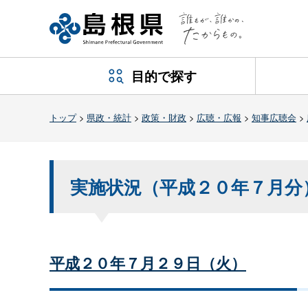
目的で探す
トップ
>
県政・統計
>
政策・財政
>
広聴・広報
>
知事広聴会
>
実施状況（平成２０年７月分
平成２０年７月２９日（火）