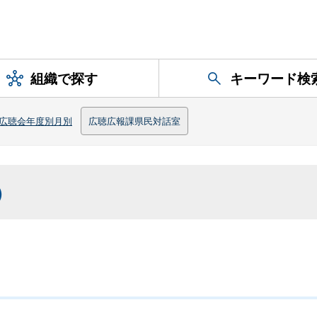
組織で探す
キーワード検
広聴会年度別月別
広聴広報課県民対話室
）