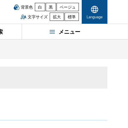
背景色
白
黒
ベージュ
文字サイズ
拡大
標準
Language
索
メニュー