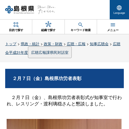
Language
目的で探す
組織で探す
キーワード検索
メニュー
トップ
>
県政・統計
>
政策・財政
>
広聴・広報
>
知事広聴会
>
広聴
会平成31年度
広聴広報課県民対話室
２月７日（金）島根県功労者表彰
２月７日（金）、島根県功労者表彰式が知事室で行わ
れ、レスリング・渡利璃穏さんと懇談しました。