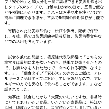
プ「安心米」と50人分を一度に調理できる災害用炊き出
しタイプの2タイプで、白飯やおかゆのほか、五目
ご
飯な
ど多種類にわたります。これらはお湯や水を注ぐだけで
簡単に調理できるほか、常温で5年間の長期保存が可能で
す。
寄贈された防災非常食は、松江や浜田、隠岐で保管
し、今後、県では防災訓練や防災研修、防災備蓄食料な
どでの活用を考えています。
試食を兼ねた懇談で、篠原隆代表取締役は「こちらの
非常食は最初に米を炊いたのち、熱風で乾燥させたもの
で、お湯や水を入れただけで、食べられる状態になりま
す。」、「個食タイプ「安心米」のきのこご飯は、アレ
ルギー２７品目すべてに対応している製品なので、アレ
ルギーの方でも安心して食べることができます。」など
話されました。
知事は、試食しながら「大変おいしいですね。非常時
にとてもありがたい食品。いただいた寄贈品は、松江や
浜田、隠岐などに保管し、災害時などに活用していきた