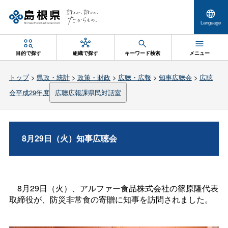
Language
目的で探す
組織で探す
キーワード検索
メニュー
トップ
>
県政・統計
>
政策・財政
>
広聴・広報
>
知事広聴会
>
広聴
会平成29年度
広聴広報課県民対話室
8月29日（火）知事広聴会
8月29日（火）、アルファー食品株式会社の篠原隆代表
取締役が、防災非常食の寄贈に知事を訪問されました。