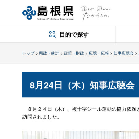
目的で探す
トップ
>
県政・統計
>
政策・財政
>
広聴・広報
>
知事広聴会
>
8月24日（木）知事広聴会
８月２４日（木）、複十字シール運動の協力依頼と
訪問されました。