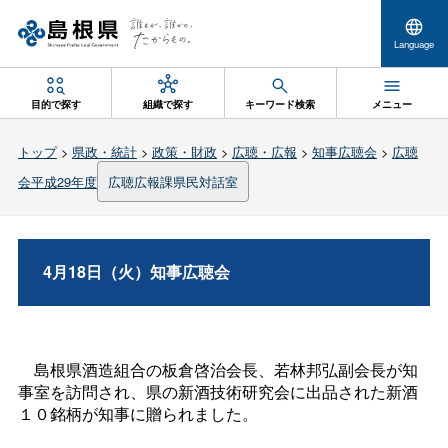
Language
目的で探す
組織で探す
キーワード検索
メニュー
トップ
>
県政・統計
>
政策・財政
>
広聴・広報
>
知事広聴会
>
広聴
会平成29年度
広聴広報課県民対話室
4月18日（火）知事広聴会
島根県酒造組合の板倉啓治会長、若林邦弘副会長が知
事室を訪問され、県の新酒技術研究会に出品された新酒
１０銘柄が知事に贈られました。