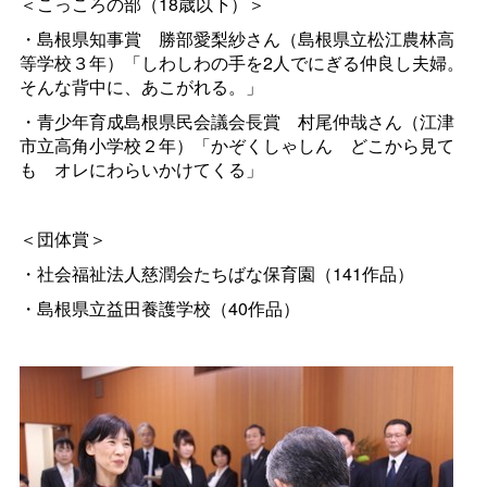
＜こっころの部（18歳以下）＞
・島根県知事
賞
勝部愛梨紗さん（島根県立松江農林高
等学校３年）「しわしわの手を2人でにぎる仲良し夫婦。
そんな背中に、あこがれる。」
・青少年育成島根県民会議会長
賞
村尾仲哉さん（江津
市立高角小学校２年）「かぞくしゃし
ん
どこから見て
も
オレにわらいかけてくる」
＜団体賞＞
・社会福祉法人慈潤会たちばな保育園（141作品）
・島根県立益田養護学校（40作品）