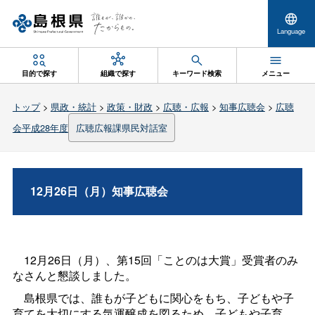
Language
目的で探す
組織で探す
キーワード検索
メニュー
トップ
>
県政・統計
>
政策・財政
>
広聴・広報
>
知事広聴会
>
広聴
会平成28年度
広聴広報課県民対話室
12月26日（月）知事広聴会
12
月
26
日（月）、第
15
回「ことのは大賞」受賞者のみ
なさんと懇談しました。
島根県では、誰もが子どもに関心をもち、子どもや子
育てを大切にする気運醸成を図るため、子どもや子育