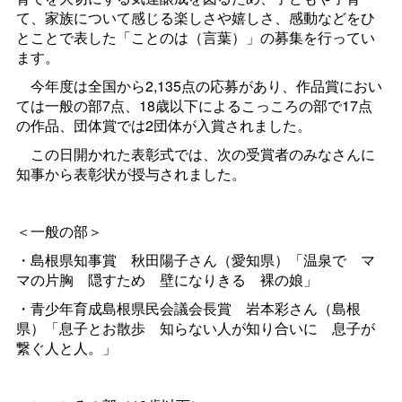
て、家族について感じる楽しさや嬉しさ、感動などをひ
とことで表した「ことのは（言葉）」の募集を行ってい
ます。
今年度は全国から
2,135
点の応募があり、作品賞におい
ては一般の部7点、
18
歳以下によるこっころの部で17点
の作品、団体賞では2団体が入賞されました。
この日開かれた表彰式では、次の受賞者のみなさんに
知事から表彰状が授与されました。
＜一般の部＞
・島根県知事
賞
秋田陽子さん（愛知県）「温泉
で
マ
マの片
胸
隠すた
め
壁になりき
る
裸の娘」
・青少年育成島根県民会議会長
賞
岩本彩さん（島根
県）「息子とお散
歩
知らない人が知り合い
に
息子が
繋ぐ人と人。」