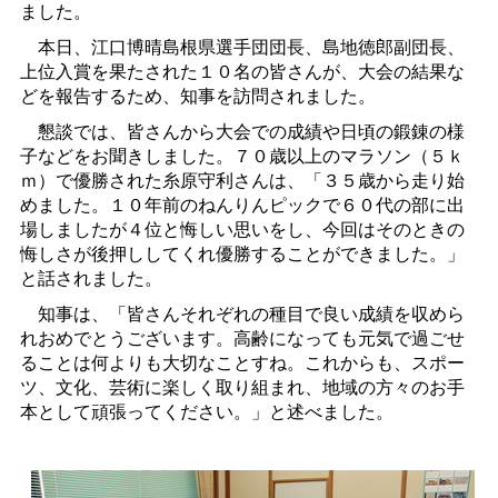
ました。
本日、江口博晴島根県選手団団長、島地徳郎副団長、
上位入賞を果たされた１０名の皆さんが、大会の結果な
どを報告するため、知事を訪問されました。
懇談では、皆さんから大会での成績や日頃の鍛錬の様
子などをお聞きしました。７０歳以上のマラソン（５ｋ
ｍ）で優勝された糸原守利さんは、「３５歳から走り始
めました。１０年前のねんりんピックで６０代の部に出
場しましたが４位と悔しい思いをし、今回はそのときの
悔しさが後押ししてくれ優勝することができました。」
と話されました。
知事は、「皆さんそれぞれの種目で良い成績を収めら
れおめでとうございます。高齢になっても元気で過ごせ
ることは何よりも大切なことすね。これからも、スポー
ツ、文化、芸術に楽しく取り組まれ、地域の方々のお手
本として頑張ってください。」と述べました。