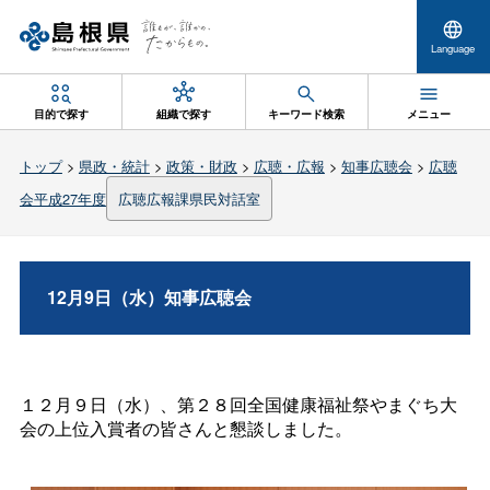
Language
目的で探す
組織で探す
キーワード検索
メニュー
トップ
>
県政・統計
>
政策・財政
>
広聴・広報
>
知事広聴会
>
広聴
会平成27年度
広聴広報課県民対話室
12月9日（水）知事広聴会
１２月９日（水）、第２８回全国健康福祉祭やまぐち大
会の上位入賞者の皆さんと懇談しました。