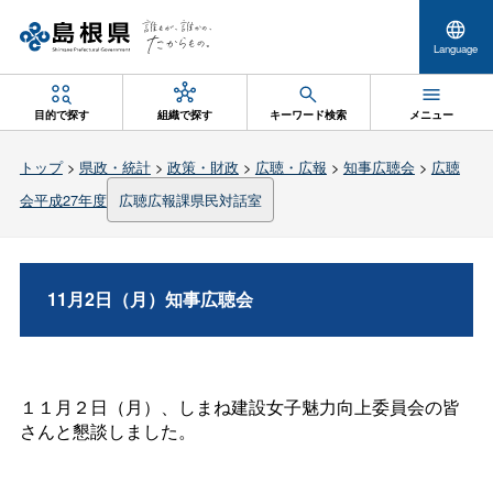
Language
目的で探す
組織で探す
キーワード検索
メニュー
トップ
>
県政・統計
>
政策・財政
>
広聴・広報
>
知事広聴会
>
広聴
会平成27年度
広聴広報課県民対話室
11月2日（月）知事広聴会
１１月２日（月）、しまね建設女子魅力向上委員会の皆
さんと懇談しました。