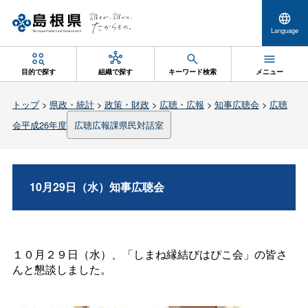
Language
目的で探す
組織で探す
キーワード検索
メニュー
トップ
>
県政・統計
>
政策・財政
>
広聴・広報
>
知事広聴会
>
広聴
会平成26年度
広聴広報課県民対話室
10月29日（水）知事広聴会
１０月２９日（水）、「しまね縁結びはぴこ会」の皆さ
んと懇談しました。