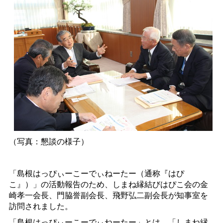
（写真：懇談の様子）
「島根はっぴぃーこーでぃねーたー（通称『はぴ
こ』）」の活動報告のため、しまね縁結びはぴこ会の金
崎孝一会長、門脇誉副会長、飛野弘二副会長が知事室を
訪問されました。
「島根はっぴぃーこーでぃねーたー」とは、「しまね縁