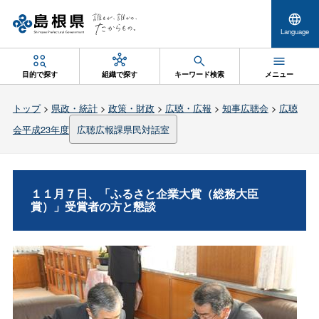
Language
目的で探す
組織で探す
キーワード検索
メニュー
トップ
>
県政・統計
>
政策・財政
>
広聴・広報
>
知事広聴会
>
広聴
会平成23年度
広聴広報課県民対話室
１１月７日、「ふるさと企業大賞（総務大臣
賞）」受賞者の方と懇談