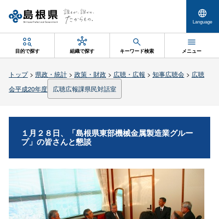
Language
目的で探す
組織で探す
キーワード検索
メニュー
トップ
>
県政・統計
>
政策・財政
>
広聴・広報
>
知事広聴会
>
広聴
会平成20年度
広聴広報課県民対話室
１月２８日、「島根県東部機械金属製造業グルー
プ」の皆さんと懇談