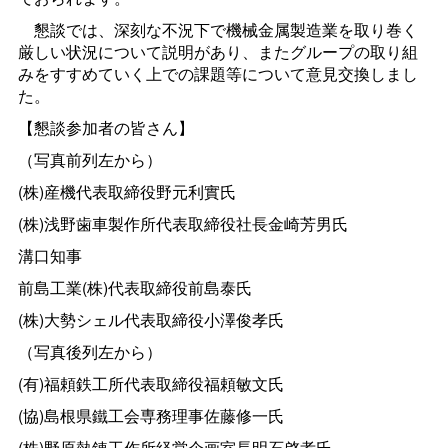
懇談では、深刻な不況下で機械金属製造業を取り巻く
厳しい状況について説明があり、またグループの取り組
みをすすめていく上での課題等について意見交換しまし
た。
【懇談参加者の皆さん】
（写真前列左から）
(株)産機代表取締役野元利實氏
(株)浅野歯車製作所代表取締役社長金崎芳男氏
溝口知事
前島工業(株)代表取締役前島泰氏
(株)大勢シェル代表取締役小澤俊孝氏
（写真後列左から）
(有)福頼鉄工所代表取締役福頼敏文氏
(協)島根県鐵工会専務理事佐藤修一氏
(株)野原熱錬工作所経営企画室長明石啓孝氏