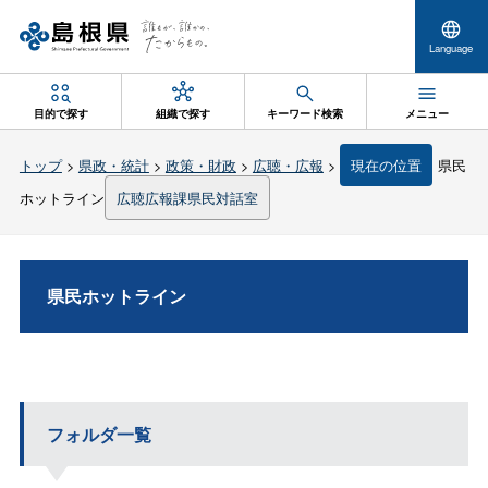
Language
目的で探す
組織で探す
キーワード検索
メニュー
トップ
>
県政・統計
>
政策・財政
>
広聴・広報
>
現在の位置
県民
ホットライン
広聴広報課県民対話室
県民ホットライン
フォルダ一覧