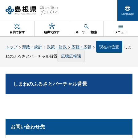
Language
目的で探す
組織で探す
キーワード検索
メニュー
トップ
>
県政・統計
>
政策・財政
>
広聴・広報
>
現在の位置
しま
ねのふるさとバーチャル背景
広聴広報課
しまねのふるさとバーチャル背景
お問い合わせ先