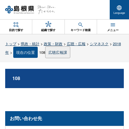
Language
目的で探す
組織で探す
キーワード検索
メニュー
トップ
>
県政・統計
>
政策・財政
>
広聴・広報
>
シマネスク
>
2018
年
>
現在の位置
108
広聴広報課
108
お問い合わせ先