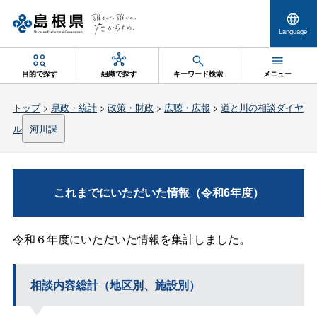
Language
目的で探す
組織で探す
キーワード検索
メニュー
トップ
>
県政・統計
>
政策・財政
>
広聴・広報
>
道と川の相談ダイヤ
ル
河川課
これまでにいただいた情報（令和6年度）
令和６年度にいただいた情報を集計しました。
相談内容総計（地区別、施設別）