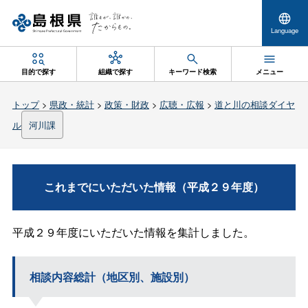
Language
目的で探す
組織で探す
キーワード検索
メニュー
トップ
>
県政・統計
>
政策・財政
>
広聴・広報
>
道と川の相談ダイヤ
ル
河川課
これまでにいただいた情報（平成２９年度）
平成２９年度にいただいた情報を集計しました。
相談内容総計（地区別、施設別）