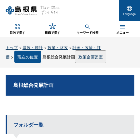
Language
目的で探す
組織で探す
キーワード検索
メニュー
トップ
>
県政・統計
>
政策・財政
>
計画・政策・評
価
>
現在の位置
島根総合発展計画
政策企画監室
島根総合発展計画
フォルダ一覧