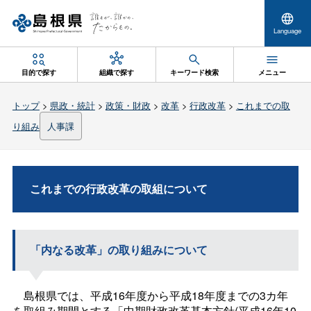
Language
目的で探す
組織で探す
キーワード検索
メニュー
トップ
>
県政・統計
>
政策・財政
>
改革
>
行政改革
>
これまでの取
り組み
人事課
これまでの行政改革の取組について
「内なる改革」の取り組みについて
島根県では、平成16年度から平成18年度までの3カ年
を取組み期間とする「中期財政改革基本方針(平成16年10