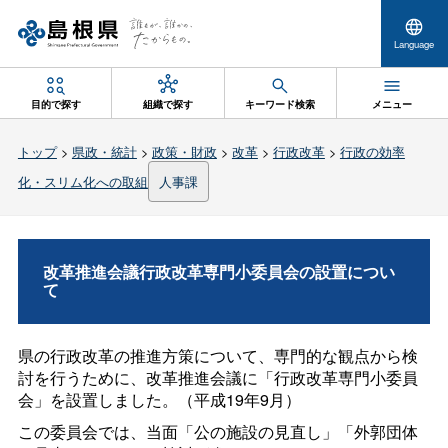
Language
目的で探す
組織で探す
キーワード検索
メニュー
トップ
>
県政・統計
>
政策・財政
>
改革
>
行政改革
>
行政の効率
化・スリム化への取組
人事課
改革推進会議行政改革専門小委員会の設置につい
て
県の行政改革の推進方策について、専門的な観点から検
討を行うために、改革推進会議に「行政改革専門小委員
会」を設置しました。（平成19年9月）
この委員会では、当面「公の施設の見直し」「外郭団体