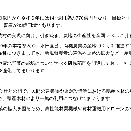
29億円から令和６年には141億円増の770億円となり、目標と
、畜産が43億円増であります。
村の実現に向け、引き続き、農地の生産性を全国レベルに引
0年の本格導入や、水田園芸、有機農業の産地づくりを推進す
品種につきましても、新規就農者の確保や販路の拡大など、産
露地野菜の栽培について学べる研修部門を開設しており、社
を強化してまいります。
式会社との間で、民間の建築物や店舗設備等における県産木材
で、県産木材のより一層の利用につなげてまいります。
模の拡大を図るため、高性能林業機械や資材運搬用ドローンの