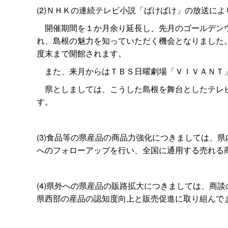
(2)ＮＨＫの連続テレビ小説「ばけばけ」の放送に
開催期間を１か月余り延長し、先月のゴールデンウ
れ、島根の魅力を知っていただく機会となりました
度末まで開館されます。
また、来月からはＴＢＳ日曜劇場「ＶＩＶＡＮＴ
県としましては、こうした島根を舞台としたテレビ
す。
(3)食品等の県産品の商品力強化につきましては、
へのフォローアップを行い、全国に通用する売れる
(4)県外への県産品の販路拡大につきましては、商
県西部の産品の認知度向上と販売促進に取り組んで