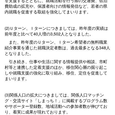
を支援するとともに、就職活動を行う際の交通費、宿泊
費助成の拡充や、保護者向けの情報発信など、若者の県
内就職を促進する取組を強化してまいります。
(2)Ｕターン、Ｉターンにつきましては、昨年度の実績は
前年度と比べて40人増の3,502人となりました。
また、昨年度のＵターン、Ｉターン希望者の無料職業
紹介事業を通じた就職決定者数は、過去最多となる348人
となりました。
引き続き、仕事や生活に関する情報提供や相談、市町
村等と連携した定着支援のほか、移住関心層の掘り起こ
しや就職支援の強化に取り組み、移住、定住を促進して
まいります。
(3)関係人口の拡大につきましては、関係人口マッチン
グ・交流サイト「しまっち！」に掲載するプログラム数
やサポーター登録数、地域活動への参加者数が伸びてお
り、着実に成果が現れております。