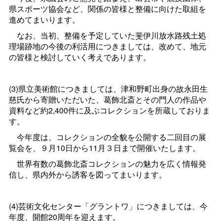
県スポーツ協会など、関係の皆様と整備に向けた取組を
進めてまいります。
なお、当初、整備を予定していた斐伊川放水路残土処
理場跡地の今後の利活用につきましては、改めて、地元
の皆様と検討していく考えであります。
(3)県立美術館につきましては、津和野町出身の故永田生
慈氏から寄贈いただいた、葛飾北斎とその門人の作品や
資料など約2,400件に及ぶコレクションを所蔵しておりま
す。
今年度は、コレクションの全貌を公開する二回目の展
覧会を、９月10日から11月３日まで開催いたします。
世界有数の葛飾北斎コレクションの魅力を広く情報発
信し、県内外から誘客を図ってまいります。
(4)芸術文化センター「グラントワ」につきましては、今
年度、開館20周年を迎えます。