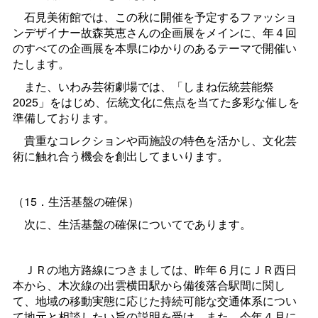
石見美術館では、この秋に開催を予定するファッショ
ンデザイナー故森英恵さんの企画展をメインに、年４回
のすべての企画展を本県にゆかりのあるテーマで開催い
たします。
また、いわみ芸術劇場では、「しまね伝統芸能祭
2025」をはじめ、伝統文化に焦点を当てた多彩な催しを
準備しております。
貴重なコレクションや両施設の特色を活かし、文化芸
術に触れ合う機会を創出してまいります。
（15．生活基盤の確保）
次に、生活基盤の確保についてであります。
ＪＲの地方路線につきましては、昨年６月にＪＲ西日
本から、木次線の出雲横田駅から備後落合駅間に関し
て、地域の移動実態に応じた持続可能な交通体系につい
て地元と相談したい旨の説明を受け、また、今年４月に