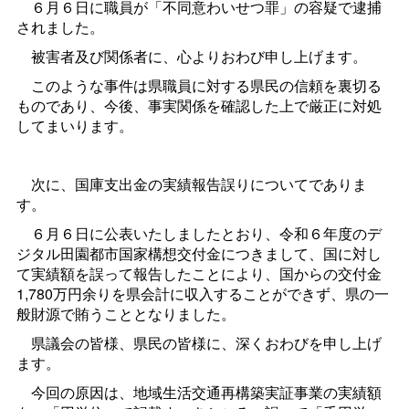
６月６日に職員が「不同意わいせつ罪」の容疑で逮捕
されました。
被害者及び関係者に、心よりおわび申し上げます。
このような事件は県職員に対する県民の信頼を裏切る
ものであり、今後、事実関係を確認した上で厳正に対処
してまいります。
次に、国庫支出金の実績報告誤りについてでありま
す。
６月６日に公表いたしましたとおり、令和６年度のデ
ジタル田園都市国家構想交付金につきまして、国に対し
て実績額を誤って報告したことにより、国からの交付金
1,780万円余りを県会計に収入することができず、県の一
般財源で賄うこととなりました。
県議会の皆様、県民の皆様に、深くおわびを申し上げ
ます。
今回の原因は、地域生活交通再構築実証事業の実績額