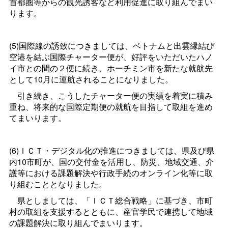
首都圏等からの観光誘客など利用促進に取り組んでまい
ります。
(5)国際線の誘致につきましては、ベトナムと出雲縁結び
空港を結ぶ国際チャーター便が、好評をいただいたハノ
イ市との間の２便に続き、ホーチミン市を新たな就航先
として10月に運航されることになりました。
引き続き、こうしたチャーター便の実績を着実に積み
重ね、将来的な国際定期便の就航を目指して取組を進め
てまいります。
(6)ＩＣＴ・デジタル化の推進につきましては、県及び県
内10市町が、国の交付金を活用し、防災、地域交通、介
護等における課題解決や行政手続のオンライン化等に取
り組むこととなりました。
県としましては、「ＩＣＴ総合戦略」に基づき、市町
村の取組を支援するとともに、産官学民で連携して地域
の課題解決に取り組んでまいります。