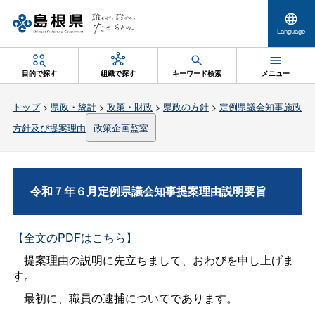
Language
目的で探す
組織で探す
キーワード検索
メニュー
トップ
>
県政・統計
>
政策・財政
>
県政の方針
>
定例県議会知事施政
方針及び提案理由
政策企画監室
令和７年６月定例県議会知事提案理由説明要旨
【全文のPDFはこちら】
提案理由の説明に先立ちまして、おわびを申し上げま
す。
最初に、職員の逮捕についてであります。