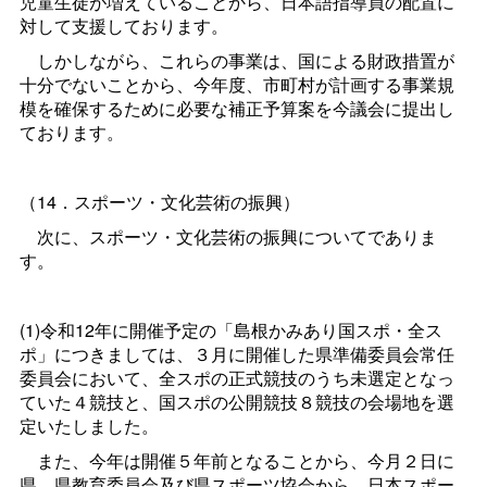
児童生徒が増えていることから、日本語指導員の配置に
対して支援しております。
しかしながら、これらの事業は、国による財政措置が
十分でないことから、今年度、市町村が計画する事業規
模を確保するために必要な補正予算案を今議会に提出し
ております。
（14．スポーツ・文化芸術の振興）
次に、スポーツ・文化芸術の振興についてでありま
す。
(1)令和12年に開催予定の「島根かみあり国スポ・全ス
ポ」につきましては、３月に開催した県準備委員会常任
委員会において、全スポの正式競技のうち未選定となっ
ていた４競技と、国スポの公開競技８競技の会場地を選
定いたしました。
また、今年は開催５年前となることから、今月２日に
県、県教育委員会及び県スポーツ協会から、日本スポー