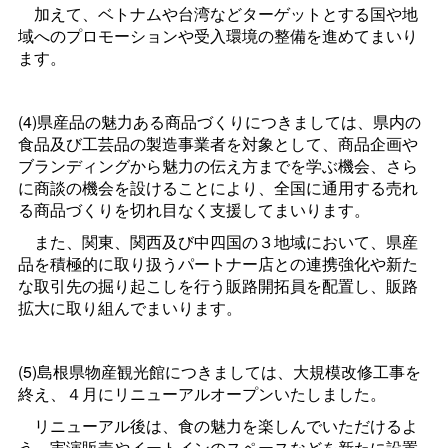
加えて、ベトナムや台湾などターゲットとする国や地
域へのプロモーションや受入環境の整備を進めてまいり
ます。
(4)県産品の魅力ある商品づくりにつきましては、県内の
食品及び工芸品の製造事業者を対象として、商品企画や
ブランディングから魅力の伝え方までを学ぶ機会、さら
に商談の機会を設けることにより、全国に通用する売れ
る商品づくりを切れ目なく支援してまいります。
また、関東、関西及び中四国の３地域において、県産
品を積極的に取り扱うパートナー店との連携強化や新た
な取引先の掘り起こしを行う販路開拓員を配置し、販路
拡大に取り組んでまいります。
(5)島根県物産観光館につきましては、大規模改修工事を
終え、４月にリニューアルオープンいたしました。
リニューアル後は、食の魅力を楽しんでいただけるよ
う、実演販売やイートインのスペースなどを新たに設置