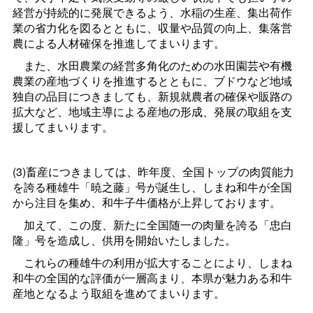
経営が持続的に発展できるよう、水稲の生産、集出荷作
業の省力化を図るとともに、収量や品質の向上、集落営
農による人材確保を推進してまいります。
また、水田農業の経営多角化のための水田園芸や有機
農業の産地づくりを推進するとともに、ブドウなど地域
独自の品目につきましても、新規就農者の確保や販路の
拡大など、地域主導による産地の形成、発展の取組を支
援してまいります。
(3)畜産につきましては、昨年度、全国トップの肉質能力
を誇る種雄牛「暁之藤」号が誕生し、しまね和牛が全国
から注目を集め、和牛子牛価格が上昇しております。
加えて、この度、新たに全国随一の肉量を誇る「忠白
隆」号を造成し、供用を開始いたしました。
これらの種雄牛の利用が拡大することにより、しまね
和牛の全国的な評価が一層高まり、本県が魅力ある和牛
産地となるよう取組を進めてまいります。