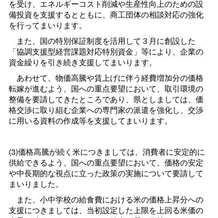
を受け、エネルギーコスト削減や生産性向上のための設
備投資を支援するとともに、商工団体の相談対応の強化
を行ってまいります。
また、国の特別保証制度を活用して３月に創設した
「協調支援型経営課題対応特別資金」等により、企業の
資金繰りを引き続き支援してまいります。
あわせて、物価高騰や賃上げに伴う経費増加分の価格
転嫁が進むよう、国への重点要望において、取引環境の
整備を要請してきたところであり、県としましては、価
格交渉に取り組む企業への専門家の派遣を強化し、交渉
に用いる資料の作成等を支援してまいります。
(3)価格高騰が続く米につきましては、消費者に安定的に
供給できるよう、国への重点要望において、価格の安定
や中長期的な視点に立った政策の実施について要請して
まいりました。
また、小中学校の給食費における米の価格上昇分への
支援につきましては、当初設定した上限を上回る米価の