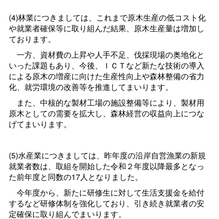
(4)林業につきましては、これまで原木生産の低コスト化
や就業者確保等に取り組んだ結果、原木生産量は増加し
ております。
一方、資材費の上昇や人手不足、伐採現場の奥地化と
いった課題もあり、今後、ＩＣＴなど新たな技術の導入
による原木の増産に向けた生産性向上や森林整備の省力
化、就労環境の改善等を推進してまいります。
また、中核的な製材工場の施設整備等により、製材用
原木としての需要を拡大し、森林経営の収益向上につな
げてまいります。
(5)水産業につきましては、昨年度の沿岸自営漁業の新規
就業者数は、取組を開始した令和２年度以降最多となっ
た前年度と同数の17人となりました。
今年度から、新たに研修生に対して生活支援金を給付
するなど研修体制を強化しており、引き続き就業者の安
定確保に取り組んでまいります。