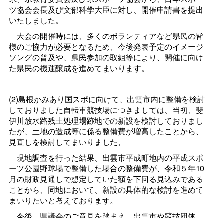
ツ協会会長及び文部科学大臣に対し、開催申請書を提出
いたしました。
大会の開催時には、多くのボランティアなど県民の皆
様のご協力が必要となるため、今後発表予定のイメージ
ソングの普及や、県民参加の取組等により、開催に向け
た県民の機運醸成を進めてまいります。
(2)島根かみあり国スポに向けて、出雲市内に整備を検討
しておりました自転車競技場につきましては、当初、斐
伊川放水路残土処理場跡地での新設を検討しておりまし
たが、土地の造成等に係る整備費が増高したことから、
見直しを検討してまいりました。
現地調査を行った結果、出雲市平成町地内の平成スポ
ーツ公園野球場で整備した場合の整備費が、令和５年10
月の財政見通しで想定していた額を下回る見込みである
ことから、同地において、新設の具体的な検討を進めて
まいりたいと考えております。
今後、県議会のご意見を踏まえ、出雲市や競技団体、