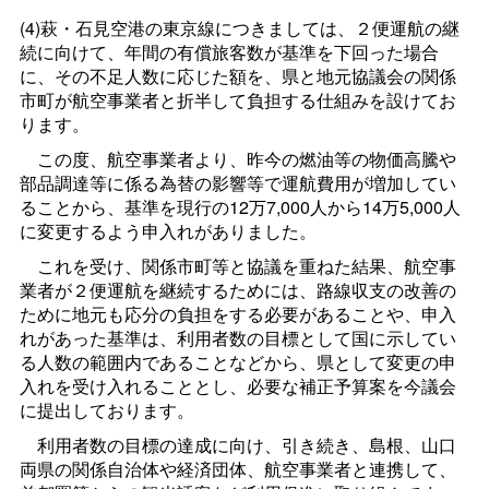
(4)萩・石見空港の東京線につきましては、２便運航の継
続に向けて、年間の有償旅客数が基準を下回った場合
に、その不足人数に応じた額を、県と地元協議会の関係
市町が航空事業者と折半して負担する仕組みを設けてお
ります。
この度、航空事業者より、昨今の燃油等の物価高騰や
部品調達等に係る為替の影響等で運航費用が増加してい
ることから、基準を現行の12万7,000人から14万5,000人
に変更するよう申入れがありました。
これを受け、関係市町等と協議を重ねた結果、航空事
業者が２便運航を継続するためには、路線収支の改善の
ために地元も応分の負担をする必要があることや、申入
れがあった基準は、利用者数の目標として国に示してい
る人数の範囲内であることなどから、県として変更の申
入れを受け入れることとし、必要な補正予算案を今議会
に提出しております。
利用者数の目標の達成に向け、引き続き、島根、山口
両県の関係自治体や経済団体、航空事業者と連携して、