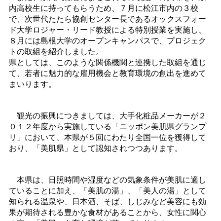
内高校生に持ってもらうため、７月に松江市内の３校
で、次世代たたら協創センター長であるオックスフォー
ド大学ロジャー・リード教授による特別授業を実施し、
８月には島根大学のオープンキャンパスで、プロジェク
トの取組を紹介しました。
県としては、このような関係機関と連携した取組を通じ
て、若者に魅力的な雇用機会と教育環境の創出を進めて
まいります。
観光の振興につきましては、大手化粧品メーカーが２
０１２年度から実施している「ニッポン美肌県グランプ
リ」において、本県が５回にわたり全国一位を獲得して
おり、「美肌県」として認知されつつあります。
本県は、日照時間や湿度などの気象条件が美肌に適し
ていることに加え、「美肌の湯」、「美人の湯」として
知られる温泉や、日本酒、そば、しじみなど美容にも効
果が期待される豊かな食材があることから、女性に関心