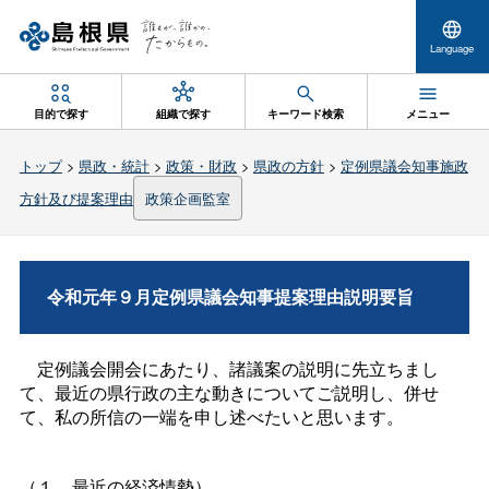
Language
目的で探す
組織で探す
キーワード検索
メニュー
トップ
>
県政・統計
>
政策・財政
>
県政の方針
>
定例県議会知事施政
方針及び提案理由
政策企画監室
令和元年９月定例県議会知事提案理由説明要旨
定例議会開会にあたり、諸議案の説明に先立ちまし
て、最近の県行政の主な動きについてご説明し、併せ
て、私の所信の一端を申し述べたいと思います。
（１．最近の経済情勢）