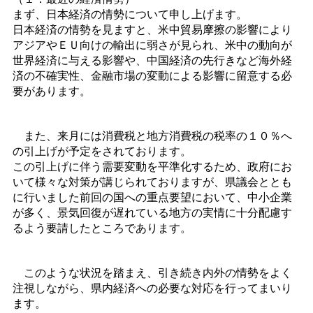
まず、日本経済の情勢について申し上げます。
日本経済の情勢を見ますと、米中貿易摩擦の影響により
アジアやＥＵ向けの輸出に弱さが見られ、米中の動向が
世界経済に与える影響や、中国経済の先行きなど海外経
済の不確実性、金融市場の変動による影響に留意する必
要があります。
また、来月には消費税と地方消費税の税率の１０％へ
の引上げが予定をされております。
この引上げに伴う需要変動を平準化するため、政府にお
いて様々な対策が講じられておりますが、県議会ととも
に行いました前回の国への重点要望において、中小企業
が多く、景気回復が遅れている地方の実情に十分配慮す
るよう要請したところであります。
このような状況を踏まえ、引き続き内外の情勢をよく
注視しながら、県内経済への必要な対応を行ってまいり
ます。