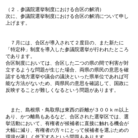
（２．参議院選挙制度における合区の解消）
次に、参議院選挙制度における合区の解消について申し
上げます。
７月には、合区が導入されて２度目の、また新たに
「特定枠」制度を導入した参議院選挙が行われたところ
であります。
合区制度においては、合区した二つの県の間で利害が対
立するような問題が生じた場合、両県の県民の意思を確
認する地方選挙や議会の議決といった県単位であれば可
能な方法がないため、両県民の意思を確認して、国政に
反映することが難しくなるという問題があります。
また、島根県・鳥取県は東西の距離が３００ｋｍ以上
あり、かつ離島もあるなど、合区された選挙区では、選
挙活動において、有権者が候補者に直接に触れる機会が
大幅に減り、有権者の方々にとって候補者を選ぶための
環境が著しく低下するという問題もあります。