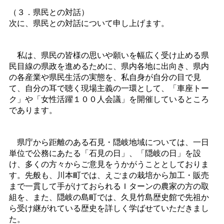
（３．県民との対話）
次に、県民との対話について申し上げます。
私は、県民の皆様の思いや願いを幅広く受け止める県
民目線の県政を進めるために、県内各地に出向き、県内
の各産業や県民生活の実態を、私自身が自分の目で見
て、自分の耳で聴く現場主義の一環として、「車座トー
ク」や「女性活躍１００人会議」を開催しているところ
であります。
県庁から距離のある石見・隠岐地域については、一日
単位で公務にあたる「石見の日」、「隠岐の日」を設
け、多くの方々からご意見をうかがうこととしておりま
す。先般も、川本町では、えごまの栽培から加工・販売
まで一貫して手がけておられるＩターンの農家の方の取
組を、また、隠岐の島町では、久見竹島歴史館で先祖か
ら受け継がれている歴史を詳しく学ばせていただきまし
た。