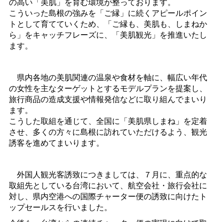
の高い「美肌」を育む環境が整っております。
こういった島根の強みを「ご縁」に続くアピールポイン
トとして育てていくため、「ご縁も、美肌も、しまねか
ら」をキャッチフレーズに、「美肌観光」を推進いたし
ます。
県内各地の美肌関連の温泉や食材を軸に、幅広い年代
の女性を主なターゲットとするモデルプランを提案し、
旅行商品の造成支援や情報発信などに取り組んでまいり
ます。
こうした取組を通じて、全国に「美肌県しまね」を定着
させ、多くの方々に島根に訪れていただけるよう、観光
誘客を進めてまいります。
外国人観光客誘致につきましては、７月に、重点的な
取組先としている台湾において、航空会社・旅行会社に
対し、県内空港への国際チャーター便の誘致に向けたト
ップセールスを行いました。