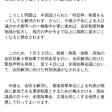
こうした問題は、今回設けられた「特定枠」制度をも
ってしても解消されず、さらに、今後少子化による人口
減少や大都市への一極集中が更に進めば、合区制度対象
地域が拡大し、地方の声が今まで以上に国政に届きにく
くなると懸念されます。
このため、７月２３日に、島根・鳥取・徳島・高知の
合区対象４県知事で共同会見を行い、合区解消に向けた
緊急声明を発表し、翌２４日には、全国知事会議におい
て、合区解消に向けた特別決議がなされました。
今後も、合区を解消し、都道府県単位による代表が国
政に参加できる選挙制度とするための働きかけを、国会
議員の方々や、全国知事会、立場を同じくする他県と連
携して行ってまいります。