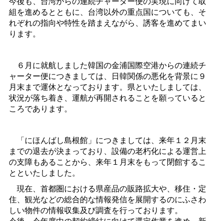
今後も、台湾からの連続チャーター便の実現に向けて取
組を進めるとともに、台湾以外の重点国についても、そ
れぞれの指向や特性を踏まえながら、誘客を進めてまい
ります。
６月に就航しました韓国の金浦国際空港からの連続チ
ャーター便につきましては、日韓関係の悪化を背景に９
月末まで運休となっております。県といたしましては、
状況が落ち着き、運航が再開されることを願っていると
ころであります。
「にほんばし島根館」につきましては、来年１２月末
までの退去が決まっており、設備の老朽化による運営上
の支障もあることから、来年１月末をもって閉館するこ
とといたしました。
現在、首都圏における県産品の販路拡大や、移住・定
住、観光などの総合的な情報発信を展開するのにふさわ
しい物件の情報収集及び調査を行っております。
今後、今年度中の契約締結に向けて選定作業を進め、新