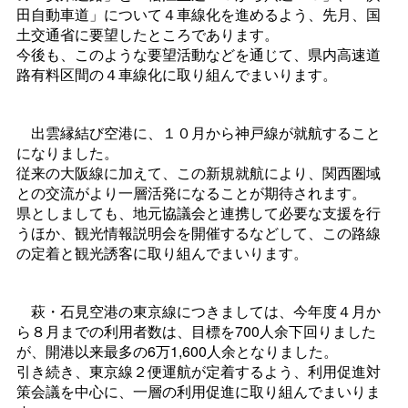
田自動車道」について４車線化を進めるよう、先月、国
土交通省に要望したところであります。
今後も、このような要望活動などを通じて、県内高速道
路有料区間の４車線化に取り組んでまいります。
出雲縁結び空港に、１０月から神戸線が就航すること
になりました。
従来の大阪線に加えて、この新規就航により、関西圏域
との交流がより一層活発になることが期待されます。
県としましても、地元協議会と連携して必要な支援を行
うほか、観光情報説明会を開催するなどして、この路線
の定着と観光誘客に取り組んでまいります。
萩・石見空港の東京線につきましては、今年度４月か
ら８月までの利用者数は、目標を700人余下回りました
が、開港以来最多の6万1,600人余となりました。
引き続き、東京線２便運航が定着するよう、利用促進対
策会議を中心に、一層の利用促進に取り組んでまいりま