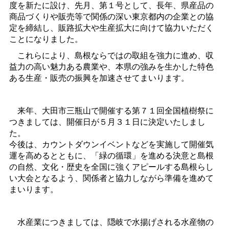
度を新たに設け、先月、第１号として、長年、県産品の
商品づくりや販売等で関係の深い東京都内の企業との協
定を締結し、販路拡大や生産拡大に向けて協力いただく
ことになりました。
これらにより、島根ならではの取組を強力に進め、収
益力の高い魅力ある農業や、本県の強みを生かした特色
ある生産・販売の振興を加速させてまいります。
来年、大田市三瓶山で開催する第７１回全国植樹祭に
つきましては、開催日が５月３１日に決定いたしまし
た。
今後は、カウントダウンイベントなどを実施して開催気
運を高めるとともに、「緑の循環」を進める決意と島根
の自然、文化・歴史を全国に強くアピールする島根らし
い大会となるよう、関係者と協力しながら準備を進めて
まいります。
水産業につきましては、隠岐で水揚げされる水産物の