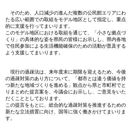
そのため、人口減少の進んだ複数の公民館エリアにわ
たる広い範囲での取組をモデル地区として指定し、重点
的に支援を行ってまいります。
このモデル地区における取組を通じて、「小さな拠点づ
くり」の具体的な姿を県民の皆様にお示しし、県内各地
で住民参加による生活機能確保のための活動が普及する
よう支援してまいります。
現行の過疎法は、来年度末に期限を迎えるため、今後
の過疎対策のあり方について、「都市とは違う価値を持
つ新たな地域づくりを進める」観点から県と市町村でと
りまとめた提言案を、今議会にお示しし、ご意見をいた
だくこととしております。
この提言をもとに、総合的な過疎対策を推進するための
新たな立法措置に向け、国等に強く働きかけてまいりま
す。