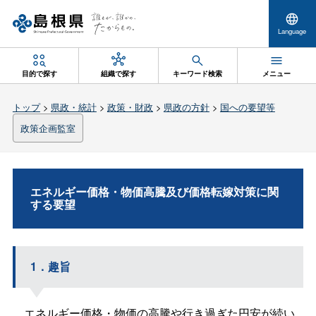
Language
目的で探す
組織で探す
キーワード検索
メニュー
トップ
>
県政・統計
>
政策・財政
>
県政の方針
>
国への要望等
政策企画監室
エネルギー価格・物価高騰及び価格転嫁対策に関
する要望
1．趣旨
エネルギー価格・物価の高騰や行き過ぎた円安が続い