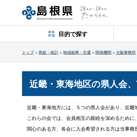
目的で探す
トップ
>
県政・統計
>
地域振興・交通
>
関係機関
>
大阪事務所
近畿・東海地区の県人会、
近畿・東海地方には、５つの県人会があり、近畿
これらの会では、会員相互の親睦を深めるために、
関心のある方、各会に入会希望される方は当事務所