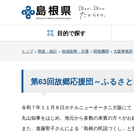
目的で探す
トップ
>
県政・統計
>
地域振興・交通
>
関係機関
>
大阪事務所
第63回故郷応援団～ふるさ
令和７年１１月８日ホテルニューオータニ大阪にて
丸山知事をはじめ、地元から多数の来賓の方々がお
また、進藤聖子さんによる「島根の民謡づくし」と