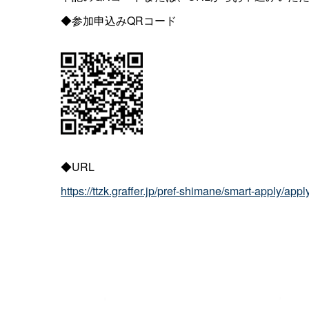
◆参加申込みQRコード
◆URL
https://ttzk.graffer.jp/pref-shimane/smart-apply/ap