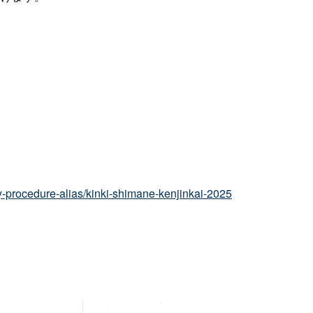
ply-procedure-alias/kinki-shimane-kenjinkai-2025