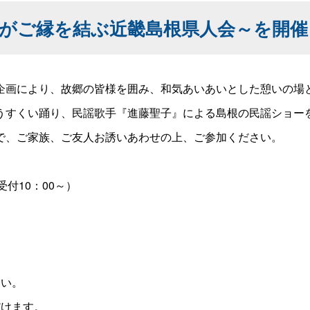
とがご縁を結ぶ近畿島根県人会～を開
画により、故郷の皆様を囲み、和気あいあいとした憩いの場
すくい踊り、民謡歌手『進藤聖子』による島根の民謡ショー
、ご家族、ご友人お誘いあわせの上、ご参加ください。
受付10：00～）
さい。
だけます。