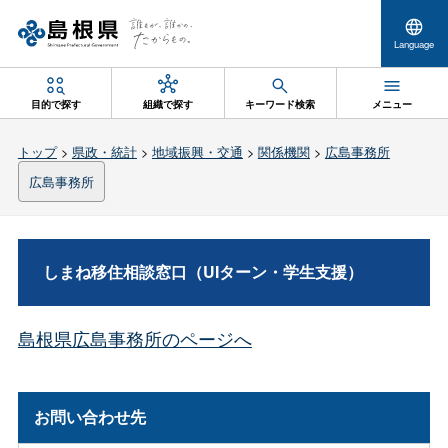
Language
目的で探す
組織で探す
キーワード検索
メニュー
トップ
>
県政・統計
>
地域振興・交通
>
関係機関
>
広島事務所
広島事務所
しまね移住相談窓口（UIターン・学生支援）
島根県広島事務所のページへ
お問い合わせ先