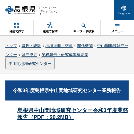
Language
目的で探す
組織で探す
キーワード検索
メニュー
トップ
>
県政・統計
>
地域振興・交通
>
関係機関
>
中山間地域研究セ
ンター
>
研究成果
>
業務報告・研究成果概要集
中山間地域研究センター
令和3年度島根県中山間地域研究センター業務報告
島根県中山間地域研究センター令和3年度業務
報告（PDF：20.2MB）