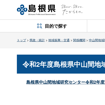
目的で探す
トップ
>
県政・統計
>
地域振興・交通
>
関係機関
>
中山間地域
令和2年度島根県中山間地
島根県中山間地域研究センター令和2年度業務