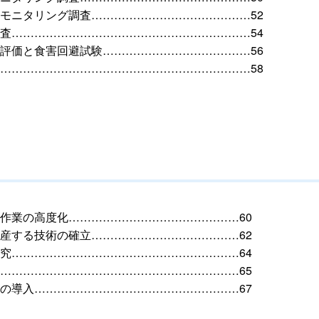
モニタリング調査……………………………………52
査………………………………………………………54
評価と食害回避試験…………………………………56
…………………………………………………………58
作業の高度化………………………………………60
産する技術の確立…………………………………62
究……………………………………………………64
………………………………………………………65
の導入………………………………………………67