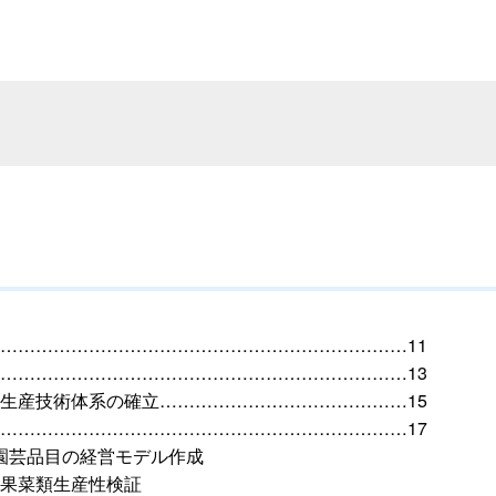
……………………………………………………………11
……………………………………………………………13
生産技術体系の確立……………………………………15
……………………………………………………………17
設園芸品目の経営モデル作成
果菜類生産性検証