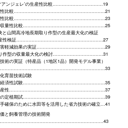
アンジェレ’の生産性比較……………………………19
性比較……………………………………………………21
性比較……………………………………………………23
収量性比較………………………………………………25
解決と山間高冷地長期取り作型の生産最大化の検証
産性検証…………………………………………………27
害軽減効果の実証………………………………………29
り作型の収量最大化の検討……………………………31
技術の実証（特産品（1地区1品）開発モデル事業）
……………………………………………………………33
化育苗技術試験
経済性試験………………………………………………35
産性………………………………………………………37
の定植期試………………………………………………39
手確保のために水田等を活用した省力技術の確立…41
価と飼養管理の技術開発
……………………………………………………………43