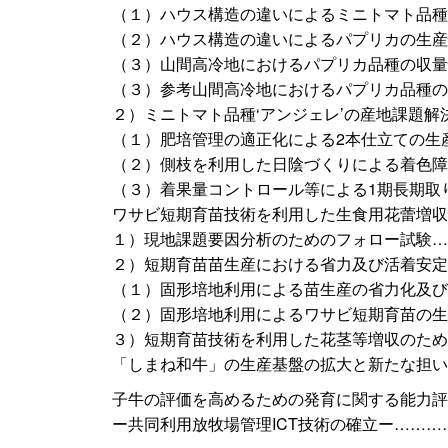
（１）ハウス構造の違いによるミニトマト品種‘
（２）ハウス構造の違いによるパプリカの生産
（３）山間高冷地におけるパプリカ品種の収量
（３）参考山間高冷地におけるパプリカ品種の
２）ミニトマト品種‘アンジェレ’の産地課題
（１）肥培管理の適正化による2本仕立ての生
（２）側枝を利用した日陰づくりによる着色障
（３）着果量コントロール等による1期長期取
ワサビ短期育苗技術を利用した生食用花蕾増収
１）現地課題要因分析のためのフォロー試験…
２）短期育苗苗生産における省力及び活着安定
（１）固形培地利用による苗生産の省力化及び
（２）固形培地利用によるワサビ短期育苗の生
３）短期育苗技術を利用した花茎等増収のため
「しまね和牛」の生産基盤の拡大と新たな担い
子牛の評価を高めるための発育に関する能力評
ー共同利用放牧場管理ICT技術の確立ー………