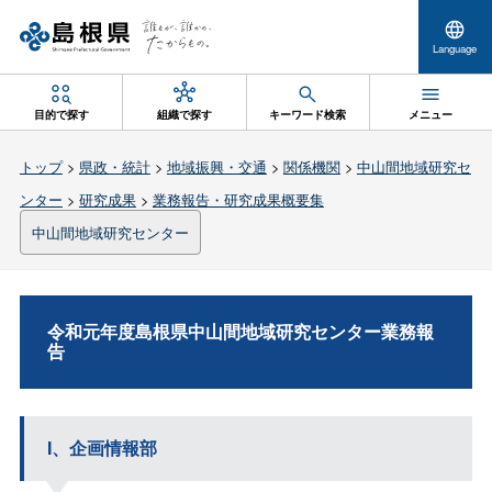
Language
目的で探す
組織で探す
キーワード検索
メニュー
トップ
>
県政・統計
>
地域振興・交通
>
関係機関
>
中山間地域研究セ
ンター
>
研究成果
>
業務報告・研究成果概要集
中山間地域研究センター
令和元年度島根県中山間地域研究センター業務報
告
I、企画情報部