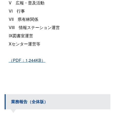
V
広報・普及活動
V
I
行事
VI
I
県有林関係
VII
I
情報ステーション運営
IX図書室運営
Xセンター運営等
（PDF：1,244KB）
業務報告（全体版）