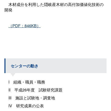
木材成分を利用した隠岐産木材の高付加価値化技術の
開発
（PDF：846KB）
センターの動き
I
組織・職員・職務
I
I
平成26年
度
試験研究課題
II
I
施設と試験地・調査地
I
V
研究成果の公表