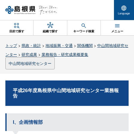
Language
目的で探す
組織で探す
キーワード検索
メニュー
トップ
>
県政・統計
>
地域振興・交通
>
関係機関
>
中山間地域研究セ
ンター
>
研究成果
>
業務報告・研究成果概要集
中山間地域研究センター
平成26年度島根県中山間地域研究センター業務報
告
I、企画情報部