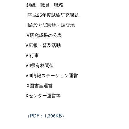
I組織・職員・職務
II平成25年度試験研究課題
III施設と試験地・調査地
IV研究成果の公表
V広報・普及活動
VI行事
VII県有林関係
VIII情報ステーション運営
IX図書室運営
Xセンター運営等
（PDF：1,396KB）