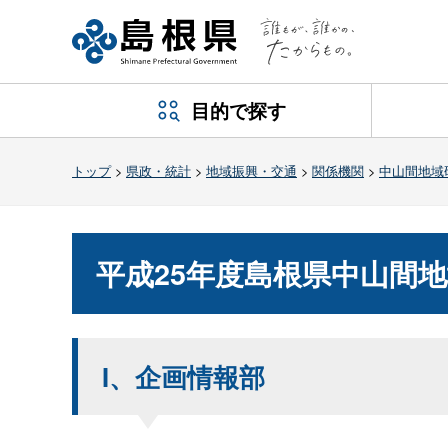
目的で探す
トップ
>
県政・統計
>
地域振興・交通
>
関係機関
>
中山間地域
平成25年度島根県中山間
I、企画情報部