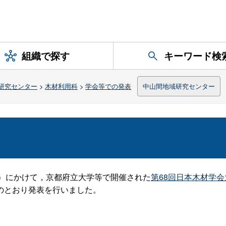
組織で探す
キーワード検
研究センター
>
木材利用科
>
学会等での発表
中山間地域研究センター
（金）にかけて，京都府立大学等で開催された
第68回日本木材学
のとおり発表を行いました。