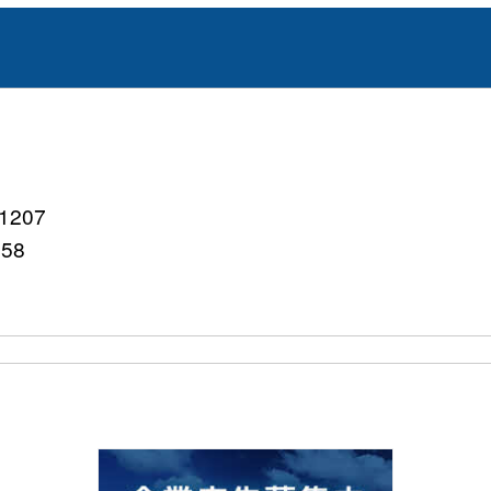
207
758