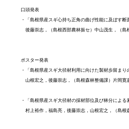
口頭発表
・「島根県産スギ心持ち正角の曲げ性能に及ぼす断
後藤崇志，（島根西部農林振セ）中山茂生，（島
ポスター発表
・「島根県産スギ大径材利用に向けた製材歩留まりの
山根宏之，後藤崇志，（島根森林整備課）片岡寛
・「島根県産スギ大径材の採材部位及び林分による
村上裕作，福島亮，後藤崇志，山根宏之，（島根