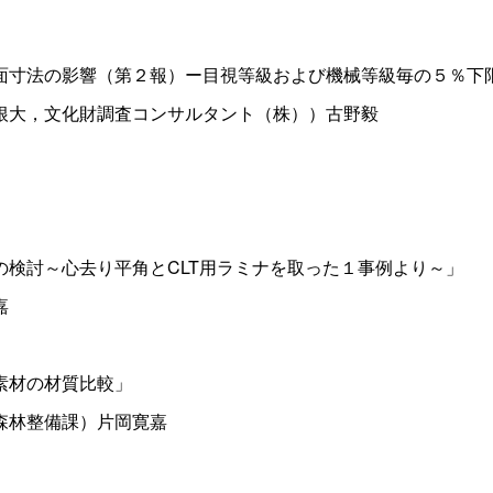
面寸法の影響（第２報）ー目視等級および機械等級毎の５％下
根大，文化財調査コンサルタント（株））古野毅
検討～心去り平角とCLT用ラミナを取った１事例より～」
嘉
素材の材質比較」
森林整備課）片岡寛嘉