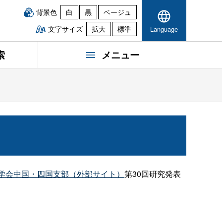
背景色
白
黒
ベージュ
文字サイズ
拡大
標準
Language
索
メニュー
学会中国・四国支部（外部サイト）
第30回研究発表