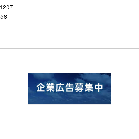
207
758