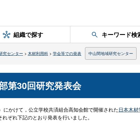
組織で探す
キーワード検
研究センター
>
木材利用科
>
学会等での発表
中山間地域研究センター
部第30回研究発表会
（金）にかけて，公立学校共済組合高知会館で開催された
日本木材
それぞれ下記のとおり発表を行いました。