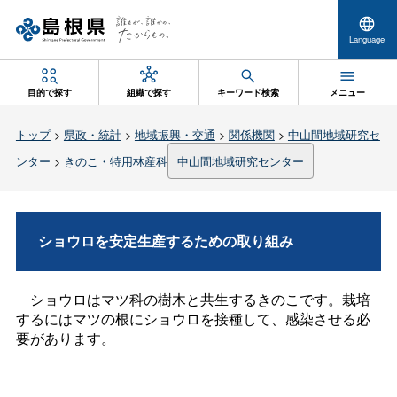
Language
目的で探す
組織で探す
キーワード検索
メニュー
トップ
>
県政・統計
>
地域振興・交通
>
関係機関
>
中山間地域研究セ
ンター
>
きのこ・特用林産科
中山間地域研究センター
ショウロを安定生産するための取り組み
ショウロはマツ科の樹木と共生するきのこです。栽培
するにはマツの根にショウロを接種して、感染させる必
要があります。