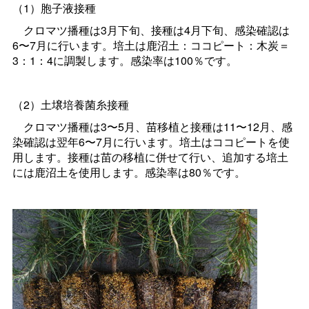
（1）胞子液接種
クロマツ播種は3月下旬、接種は4月下旬、感染確認は
6〜7月に行います。培土は鹿沼土：ココピート：木炭＝
3：1：4に調製します。感染率は100％です。
（2）土壌培養菌糸接種
クロマツ播種は3〜5月、苗移植と接種は11〜12月、感
染確認は翌年6〜7月に行います。培土はココピートを使
用します。接種は苗の移植に併せて行い、追加する培土
には鹿沼土を使用します。感染率は80％です。