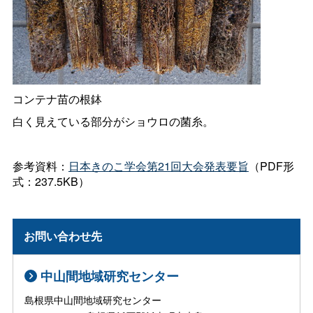
コンテナ苗の根鉢
白く見えている部分がショウロの菌糸。
参考資料：
日本きのこ学会第
21
回大会発表要旨
（PDF形
式：237.5KB）
お問い合わせ先
中山間地域研究センター
島根県中山間地域研究センター