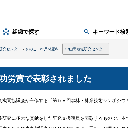
組織で探す
キーワード検
研究センター
>
きのこ・特用林産科
中山間地域研究センター
功労賞で表彰されました
究機関協議会が主催する「第５８回森林・林業技術シンポジウ
研究に多大な貢献をした研究支援職員を表彰するもので、本年