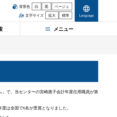
背景色
白
黒
ベージュ
文字サイズ
拡大
標準
Language
索
メニュー
ム」で、当センターの宮崎惠子会計年度任用職員が第
度は全国で6名が受賞となりました。