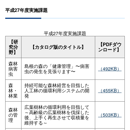
平成27年度実施課題
平成27年度実施課題
【研
【PDFダウ
究分
【カタログ版のタイトル】
ンロード】
野】
森林
島根の森の「健康管理」〜病害
病害
（492KB）
虫の発生を見張ります〜
虫
森
持続可能な森林経営を目指した
林・
人工林の循環利用システムの開
（455KB）
林業
発
広葉樹林の循環利用を目指して
森林
～高齢級の広葉樹林を伐採した
の管
（503KB）
後、上手く再生させて収積量を
理
維持する～