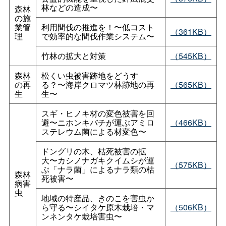
林などの造成〜
森林
の施
業管
利用間伐の推進を！〜低コスト
（361KB）
理
で効率的な間伐作業システム〜
竹林の拡大と対策
（545KB）
森林
松くい虫被害跡地をどうす
の再
る？〜海岸クロマツ林跡地の再
（565KB）
生
生〜
スギ・ヒノキ材の変色被害を回
避〜ニホンキバチが運ぶアミロ
（466KB）
ステレウム菌による材変色〜
ドングリの木、枯死被害の拡
大〜カシノナガキクイムシが運
（575KB）
ぶ「ナラ菌」によるナラ類の枯
森林
死被害〜
病害
虫
地域の特産品、きのこを害虫か
ら守る〜シイタケ原木栽培・マ
（506KB）
ンネンタケ栽培害虫〜