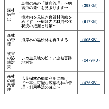
島根の森の「健康管理」〜病
（398KB）
害虫の発生を見張ります〜
森林
病害
樹木内を見抜き良質材供給を
虫
めざす！〜樹幹内の材質劣化
（617KB）
状況の把握と対策〜
森林
の管
海岸林の黒松林を再生する
（695KB）
理
被害
の跡
シカ生息地の松くい虫被害跡
（2479KB）
地対
地対策
策
森林
広葉樹林の循環利用に向け
の施
て〜再生可能な広葉樹林の管
（476KB）
業管
理・利用手法の確立〜
理