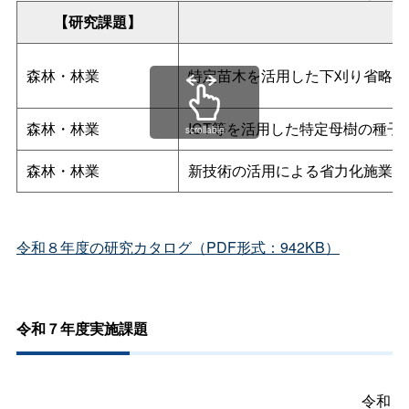
【研究課題】
森林・林業
特定苗木を活用した下刈り省略モ
森林・林業
ICT等を活用した特定母樹の種
scrollable
森林・林業
新技術の活用による省力化施業の
令和８年度の研究カタログ（PDF形式：942KB）
令和７年度実施課題
令和７