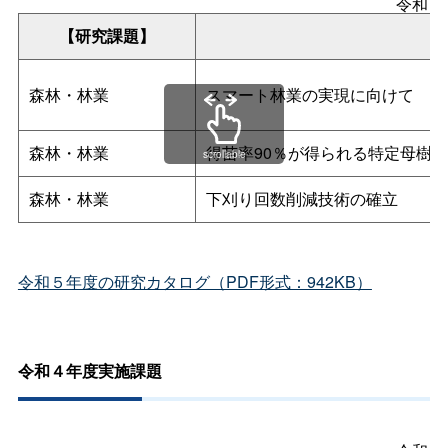
令和５
【研究課題】
森林・林業
スマート林業の実現に向けて
森林・林業
得苗率90％が得られる特定母樹
scrollable
森林・林業
下刈り回数削減技術の確立
令和５年度の研究カタログ（PDF形式：942KB）
令和４年度実施課題