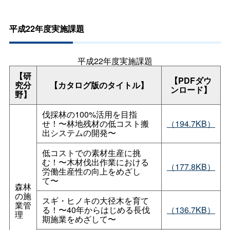
平成22年度実施課題
平成22年度実施課題
【研
【PDFダウ
究分
【カタログ版のタイトル】
ンロード】
野】
伐採林の100%活用を目指
せ！〜林地残材の低コスト搬
（194.7KB）
出システムの開発〜
低コストでの素材生産に挑
む！〜木材伐出作業における
（177.8KB）
労働生産性の向上をめざし
て〜
森林
の施
スギ・ヒノキの大径木を育て
業管
る！〜40年からはじめる長伐
（136.7KB）
理
期施業をめざして〜