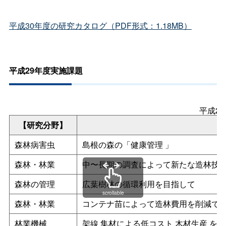
平成30年度の研究カタログ（PDF形式：1.18MB）
平成29年度実施課題
平成2
【研究分野】
森林病害虫
島根の森の「健康管理
」
森林・林業
中〜長期の調査によって新たな造林技
森林の管理
広葉樹林の循環利用を目指して
scrollable
森林・林業
コンテナ苗によって造林費用を削減で
林業機械
架線
集材による低コスト
木材生産
を目