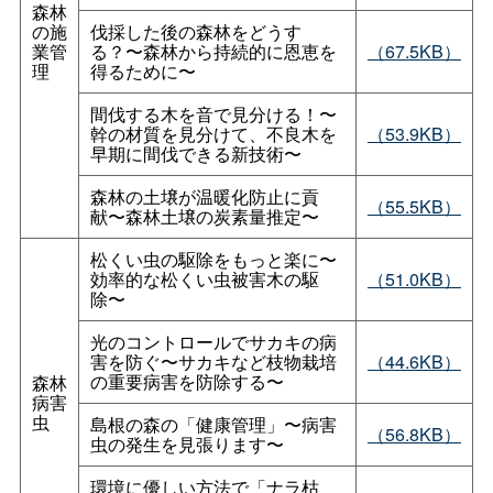
森林
の施
伐採した後の森林をどうす
業管
る？〜森林から持続的に恩恵を
（67.5KB）
理
得るために〜
間伐する木を音で見分ける！〜
幹の材質を見分けて、不良木を
（53.9KB）
早期に間伐できる新技術〜
森林の土壌が温暖化防止に貢
（55.5KB）
献〜森林土壌の炭素量推定〜
松くい虫の駆除をもっと楽に〜
効率的な松くい虫被害木の駆
（51.0KB）
除〜
光のコントロールでサカキの病
害を防ぐ〜サカキなど枝物栽培
（44.6KB）
の重要病害を防除する〜
森林
病害
虫
島根の森の「健康管理」〜病害
（56.8KB）
虫の発生を見張ります〜
環境に優しい方法で「ナラ枯