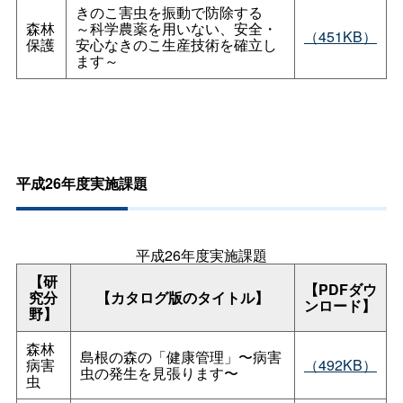
きのこ害虫を振動で防除する
森林
～科学農薬を用いない、安全・
（451KB）
保護
安心なきのこ生産技術を確立し
ます～
平成26年度実施課題
平成26年度実施課題
【研
【PDFダウ
究分
【カタログ版のタイトル】
ンロード】
野】
森林
島根の森の「健康管理」〜病害
病害
（492KB）
虫の発生を見張ります〜
虫