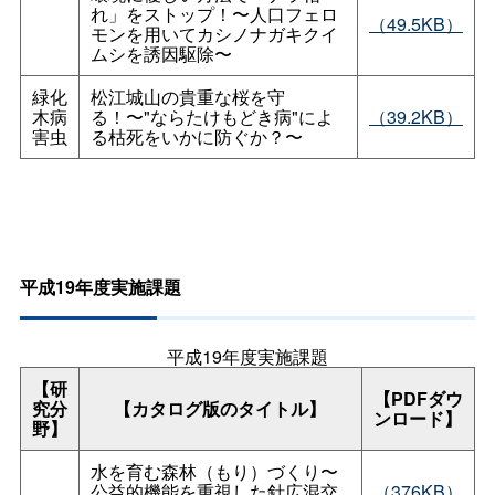
れ」をストップ！〜人口フェロ
（49.5KB）
モンを用いてカシノナガキクイ
ムシを誘因駆除〜
緑化
松江城山の貴重な桜を守
木病
る！〜"ならたけもどき病"によ
（39.2KB）
害虫
る枯死をいかに防ぐか？〜
平成19年度実施課題
平成19年度実施課題
【研
【PDFダウ
究分
【カタログ版のタイトル】
ンロード】
野】
水を育む森林（もり）づくり〜
公益的機能を重視した針広混交
（376KB）