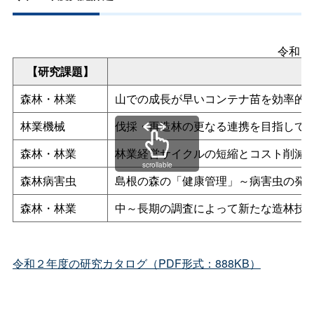
令和２
【研究課題】
森林・林業
山での成長が早いコンテナ苗を効率的
林業機械
伐採・再造林の更なる連携を目指して
森林・林業
林業経営サイクルの短縮とコスト削減
scrollable
森林病害虫
島根の森の「健康管理」～病害虫の発
森林・林業
中～長期の調査によって新たな造林技
令和２年度の研究カタログ（PDF形式：888KB）