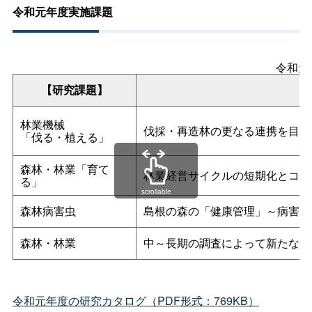
令和元年度実施課題
令和元
【研究課題】
林業機械
伐採・再造林の更なる連携を目指
「伐る・植える」
森林・林業「育て
林業経営サイクルの短期化とコス
る」
scrollable
森林病害虫
島根の森の「健康管理」～病害虫
森林・林業
中～長期の調査によって新たな造
令和元年度の研究カタログ（PDF形式：769KB）