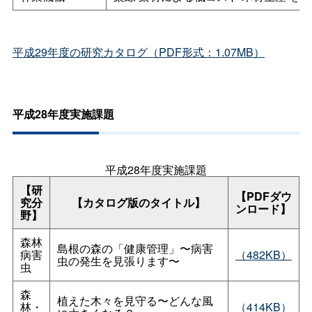
平成29年度の研究カタログ（PDF形式：1.07MB）
平成28年度実施課題
平成28年度実施課題
【研
【PDFダウ
究分
【カタログ版のタイトル】
ンロード】
野】
森林
島根の森の「健康管理」〜病害
病害
（482KB）
虫の発生を見張ります〜
虫
森
植えた木々を見守る〜どんな風
林・
（414KB）