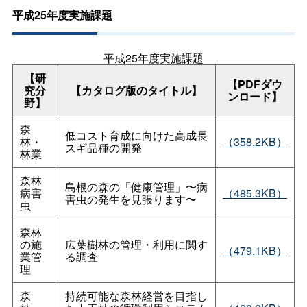
平成25年度実施課題
平成25年度実施課題
【研
【PDFダウ
究分
【カタログ版のタイトル】
ンロード】
野】
森
低コスト育成に向けた高成長
林・
（358.2KB）
スギ品種の開発
林業
森林
島根の森の「健康管理」〜病
病害
（485.3KB）
害虫の発生を見張ります〜
虫
森林
の施
広葉樹林の管理・利用に関す
（479.1KB）
業管
る調査
理
森
持続可能な森林経営を目指し