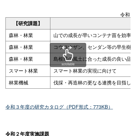
令和３
【研究課題】
森林・林業
山での成長が早いコンテナ苗を効率的
森林・林業
コウヨウザン、センダン等の早生樹の
森林・林業
島根県の風土に合った成長の良い品種
scrollable
スマート林業
スマート林業の実現に向けて
林業機械
伐採・再造林の更なる連携を目指して
令和３年度の研究カタログ（PDF形式：773KB）
令和２年度実施課題