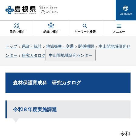
Language
目的で探す
組織で探す
キーワード検索
メニュー
トップ
>
県政・統計
>
地域振興・交通
>
関係機関
>
中山間地域研究セ
ンター
>
研究カタログ
中山間地域研究センター
森林保護育成
科
研究カタログ
令和８年度実施課題
令和８