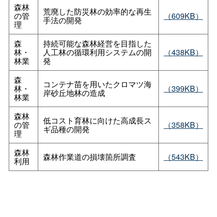
森林
荒廃した防災林の効率的な再生
の管
（609KB）
手法の開発
理
森
持続可能な森林経営を目指した
林・
人工林の循環利用システムの開
（438KB）
林業
発
森
コンテナ苗を用いたクロマツ海
林・
（399KB）
岸砂丘地林の造成
林業
森林
低コスト育林に向けた高成長ス
の管
（358KB）
ギ品種の開発
理
森林
森林作業道の損壊箇所調査
（543KB）
利用