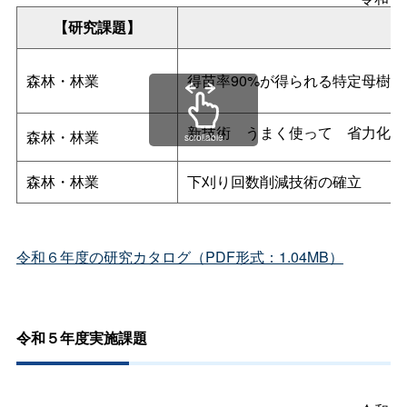
【研究課題】
森林・林業
得苗率90%が得られる特定母樹
新技
術
うまく使っ
て
省力化
森林・林業
scrollable
森林・林業
下刈り回数削減技術の確立
令和６年度の研究カタログ（PDF形式：1.04MB）
令和５年度実施課題