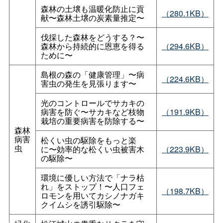
森林の土壌も温暖化防止に貢
（280.1KB）
献〜森林土壌の炭素量推定〜
伐採した森林をどうする？〜
森林から持続的に恩恵を得る
（294.6KB）
ために〜
島根の森の「健康管理」〜病
（224.6KB）
害虫の発生を見張ります〜
光のコントロールでサカキの
病害を防ぐ〜サカキなど枝物
（191.9KB）
栽培の重要病害を防除する〜
森林
病害
松くい虫の駆除をもっと楽
虫
に〜効率的な松くい虫被害木
（223.9KB）
の駆除〜
環境に優しい方法で「ナラ枯
れ」をストップ！〜人口フェ
（198.7KB）
ロモンを用いてカシノナガキ
クイムシを誘引駆除〜