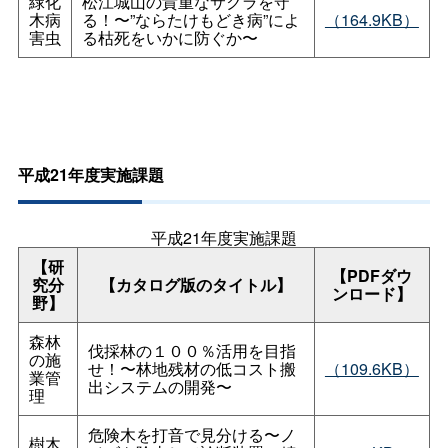
緑化
松江城山の貴重なサクラを守
木病
る！〜”ならたけもどき病”によ
（164.9KB）
害虫
る枯死をいかに防ぐか〜
平成21年度実施課題
平成21年度実施課題
【研
【PDFダウ
究分
【カタログ版のタイトル】
ンロード】
野】
森林
伐採林の１００％活用を目指
の施
せ！〜林地残材の低コスト搬
（109.6KB）
業管
出システムの開発〜
理
危険木を打音で見分ける〜ノ
樹木