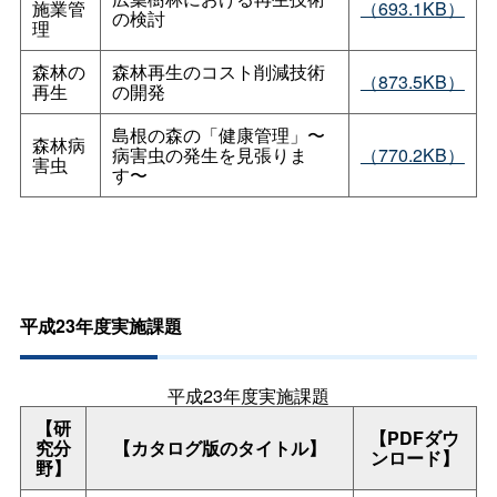
施業管
（693.1KB）
の検討
理
森林の
森林再生のコスト削減技術
（873.5KB）
再生
の開発
島根の森の「健康管理」〜
森林病
病害虫の発生を見張りま
（770.2KB）
害虫
す〜
平成23年度実施課題
平成23年度実施課題
【研
【PDFダウ
究分
【カタログ版のタイトル】
ンロード】
野】