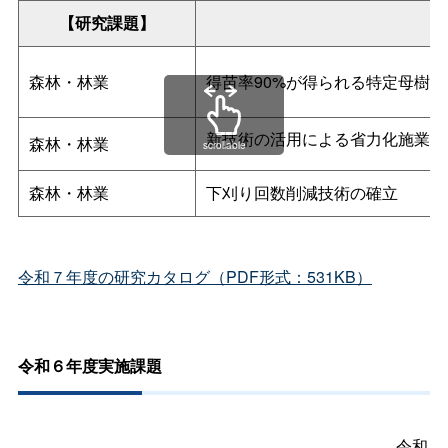
【研究課題】
森林・林業
得苗率90%が得られる特定母樹
新技術の活用による省力化施業の
森林・林業
scrollable
森林・林業
下刈り回数削減技術の確立
令和７年度の研究カタログ（PDF形式：531KB）
令和６年度実施課題
令和６