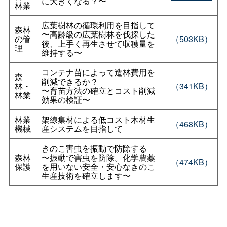
に大きくなる？〜
林業
広葉樹林の循環利用を目指して
森林
〜高齢級の広葉樹林を伐採した
の管
（503KB）
後、上手く再生させて収穫量を
理
維持する〜
コンテナ苗によって造林費用を
森
削減できるか？
林・
（341KB）
〜育苗方法の確立とコスト削減
林業
効果の検証〜
林業
架線集材による低コスト木材生
（468KB）
機械
産システムを目指して
きのこ害虫を振動で防除する
森林
〜振動で害虫を防除。化学農薬
（474KB）
保護
を用いない安全・安心なきのこ
生産技術を確立します〜