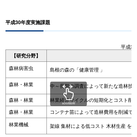
平成30年度実施課題
平成3
【研究分野】
森林病害虫
島根の森の「健康管理
」
森林・林業
中～長期の調査によって新たな造林技
森林・林業
林業経営サイクルの短期化とコスト削
scrollable
森林・林業
コンテナ苗によって造林費用を削減で
林業機械
架線
集材による低コスト
木材生産
を目