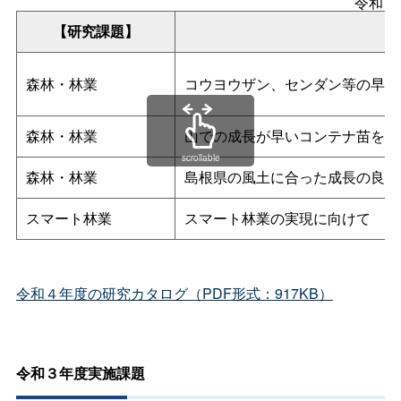
令和４
【研究課題】
森林・林業
コウヨウザン、センダン等の早生
森林・林業
山での成長が早いコンテナ苗を効
scrollable
森林・林業
島根県の風土に合った成長の良い
スマート林業
スマート林業の実現に向けて
令和４年度の研究カタログ（PDF形式：917KB）
令和３年度実施課題