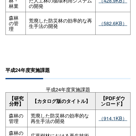
林・
た人工林の循環利用システム
（428.9KB）
林業
の開発
森林
荒廃した防災林の効率的な再
の管
（582.6KB）
生手法の開発
理
平成24年度実施課題
平成24年度実施課題
【研究
【PDFダウ
【カタログ版のタイトル】
分野】
ンロード】
森林の
荒廃した防災林の効率的な
（914.1KB）
管理
再生手法の開発
森林の
広葉樹林における再生技術