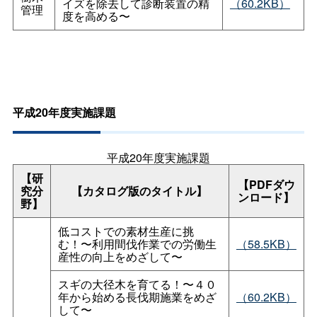
イズを除去して診断装置の精
（60.2KB）
管理
度を高める〜
平成20年度実施課題
平成20年度実施課題
【研
【PDFダウ
究分
【カタログ版のタイトル】
ンロード】
野】
低コストでの素材生産に挑
む！〜利用間伐作業での労働生
（58.5KB）
産性の向上をめざして〜
スギの大径木を育てる！〜４０
年から始める長伐期施業をめざ
（60.2KB）
して〜