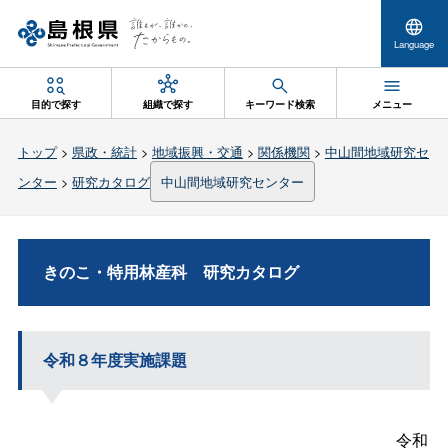
Language
目的で探す
組織で探す
キーワード検索
メニュー
トップ
>
県政・統計
>
地域振興・交通
>
関係機関
>
中山間地域研究セ
ンター
>
研究カタログ
中山間地域研究センター
きのこ・特用林産
科
研究カタログ
令和８年度実施課題
令和８