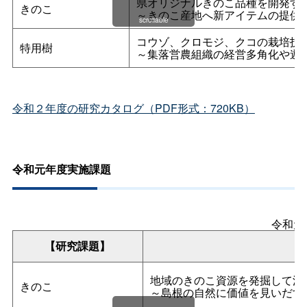
県オリジナルきのこ品種を開発す
きのこ
～きのこ産地へ新アイテムの提供
scrollable
コウゾ、クロモジ、クコの栽培技
特用樹
～集落営農組織の経営多角化や遊
令和２年度の研究カタログ（PDF形式：720KB）
令和元年度実施課題
令和元
【研究課題】
地域のきのこ資源を発掘して活
きのこ
～島根の自然に価値を見いだす