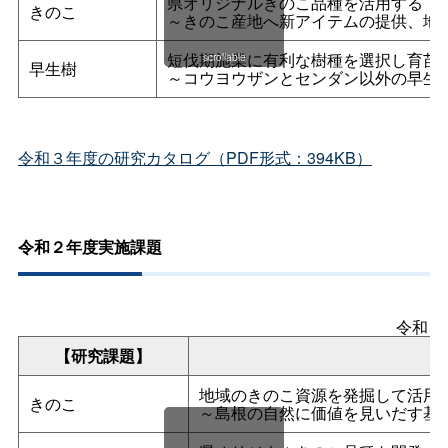
県オリジナルきのこ品種を活用する
きのこ
～きのこ産地へ新アイテムの提供、地
短伐期施業に有利な樹種を選択し育苗
scrollable
早生樹
～コウヨウザンとセンダン以外の早生
令和３年度の研究カタログ（PDF形式：394KB）
令和２年度実施課題
令和２
【研究課題】
地域のきのこ資源を発掘して活用
きのこ
～島根の自然に価値を見いだす基