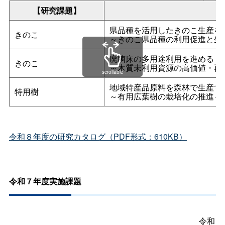
【研究課題】
県品種を活用したきのこ生産を
きのこ
～きのこ県品種の利用促進と生
廃菌床の多用途利用を進める
きのこ
～木質未利用資源の高価値・再
scrollable
地域特産品原料を森林で生産す
特用樹
～有用広葉樹の栽培化の推進～
令和８年度の研究カタログ（PDF形式：610KB）
令和７年度実施課題
令和７