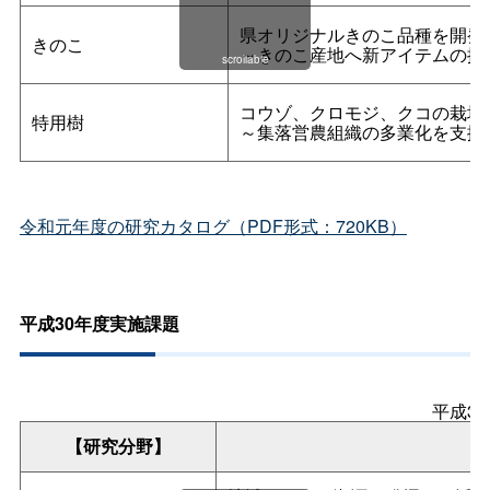
県オリジナルきのこ品種を開発
きのこ
～きのこ産地へ新アイテムの提
scrollable
コウゾ、クロモジ、クコの栽培
特用樹
～集落営農組織の多業化を支援
令和元年度の研究カタログ（PDF形式：720KB）
平成30年度実施課題
平成3
【研究分野】