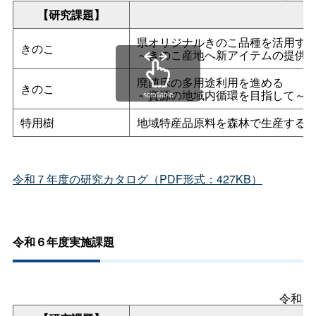
【研究課題】
県オリジナルきのこ品種を活用す
きのこ
～きのこ産地へ新アイテムの提供
廃菌床の多用途利用を進める
きのこ
～資源の地域内循環を目指して～
scrollable
特用樹
地域特産品原料を森林で生産する
令和７年度の研究カタログ（PDF形式：427KB）
令和６年度実施課題
令和６