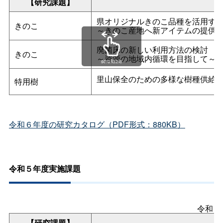
【研究課題】
県オリジナルきのこ品種を活用す
きのこ
～きのこ産地へ新アイテムの提供
廃菌床の新しい利用方法の検討
きのこ
～資源の地域内循環を目指して～
scrollable
里山保全のための多様な樹種供給
特用樹
令和６年度の研究カタログ（PDF形式：880KB）
令和５年度実施課題
令和５
【研究課題】