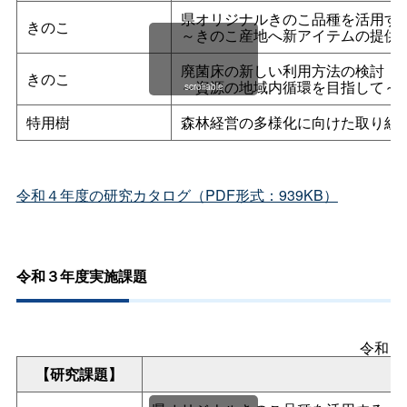
県オリジナルきのこ品種を活用す
きのこ
～きのこ産地へ新アイテムの提供
廃菌床の新しい利用方法の検討
きのこ
～資源の地域内循環を目指して～
scrollable
特用樹
森林経営の多様化に向けた取り組
令和４年度の研究カタログ（PDF形式：939KB）
令和３年度実施課題
令和３
【研究課題】