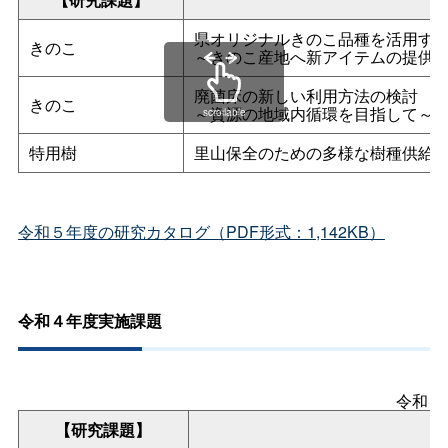
県オリジナルきのこ品種を活用す
きのこ
～きのこ産地へ新アイテムの提供
廃菌床の新しい利用方法の検討
きのこ
～資源の地域内循環を目指して～
scrollable
特用樹
里山保全のための多様な樹種供給
令和５年度の研究カタログ（PDF形式：1,142KB）
令和４年度実施課題
令和４
【研究課題】